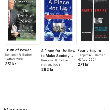
Truth of Power
Fear's Empire
A Place for Us: How
Benjamin R. Barber
Benjamin R. Barber
to Make Society
Häftad
, 2001
Häftad
, 2004
Civil and
Benjamin R. Barber
351 kr
271 kr
Häftad
, 2004
Democracy Strong
262 kr