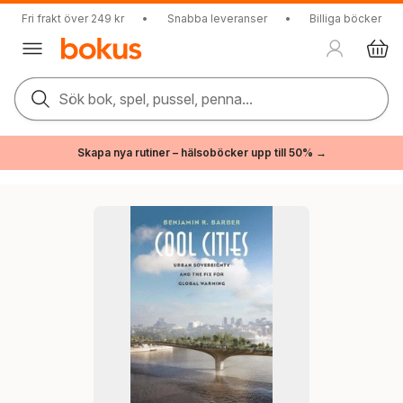
Fri frakt över 249 kr
•
Snabba leveranser
•
Billiga böcker
Sök bok, spel, pussel, penna...
Skapa nya rutiner – hälsoböcker upp till 50% →