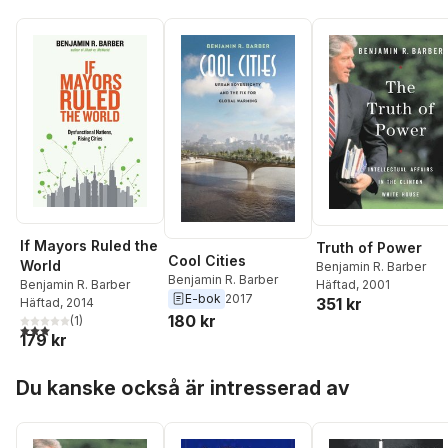
If Mayors Ruled the
Truth of Power
Cool Cities
World
Benjamin R. Barber
Benjamin R. Barber
Häftad
, 2001
Benjamin R. Barber
E-bok
2017
351 kr
Häftad
, 2014
180 kr
(
1
)
3,0
utav 5 stjärnor. Totalt antal röster:
179 kr
Hoppa över listan
Du kanske också är intresserad av