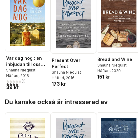
Var dag nog : en
Bread and Wine
Present Over
inbjudan till oss
Shauna Niequist
Perfect
som längtar efter
Shauna Niequist
Häftad
, 2020
Shauna Niequist
Häftad
, 2018
151 kr
att hinna leva
Häftad
, 2016
(
1
)
173 kr
4,0
utav 5 stjärnor. Totalt antal röster:
39 kr
Hoppa över listan
Du kanske också är intresserad av