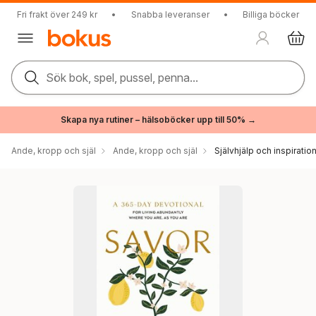
Fri frakt över 249 kr
•
Snabba leveranser
•
Billiga böcker
Sök bok, spel, pussel, penna...
Skapa nya rutiner – hälsoböcker upp till 50% →
Ande, kropp och själ
Ande, kropp och själ
Självhjälp och inspiratio