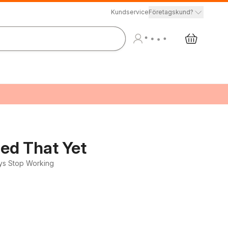
Kundservice
Företagskund?
ned That Yet
ys Stop Working