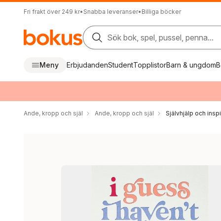
Fri frakt över 249 kr
•
Snabba leveranser
•
Billiga böcker
Sök bok, spel, pussel, penna...
Meny
Erbjudanden
Student
Topplistor
Barn & ungdom
B
Ande, kropp och själ
Ande, kropp och själ
Självhjälp och inspi