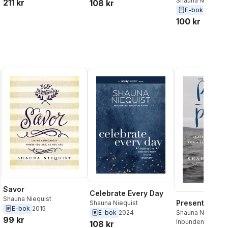
Shauna Niequist
211 kr
108 kr
E-bok
2009
100 kr
Savor
Celebrate Every Day
Shauna Niequist
Present Over 
Shauna Niequist
E-bok
2015
E-bok
2024
Shauna Niequist
99 kr
Inbunden
, 2016
108 kr