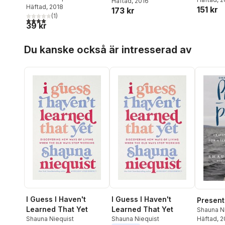
Häftad
, 2016
Häftad
, 2018
leva
151 kr
173 kr
(
1
)
4,0
utav 5 stjärnor. Totalt antal röster:
39 kr
Hoppa över listan
Du kanske också är intresserad av
I Guess I Haven't
I Guess I Haven't
Present
Learned That Yet
Learned That Yet
Shauna N
Shauna Niequist
Shauna Niequist
Häftad
, 