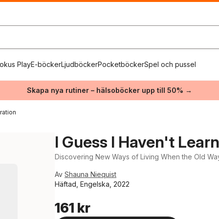
okus Play
E-böcker
Ljudböcker
Pocketböcker
Spel och pussel
Skapa nya rutiner – hälsoböcker upp till 50% →
ration
I Guess I Haven't Lear
Discovering New Ways of Living When the Old Wa
Av
Shauna Niequist
Häftad, Engelska, 2022
161 kr