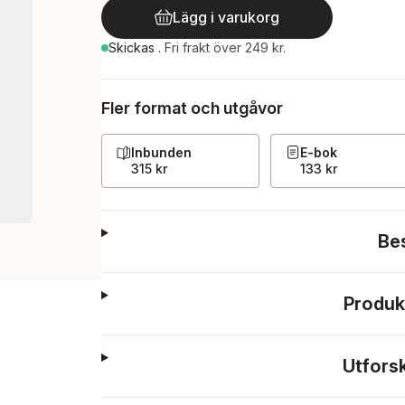
Lägg i varukorg
Skickas
.
Fri frakt över 249 kr.
Fler format och utgåvor
Inbunden
E-bok
315 kr
133 kr
Be
Produk
Utfors