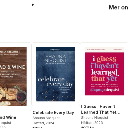
Mer om
I Guess I Haven't
Learned That Yet
Celebrate Every Day
Bread and Wine
Study Guide plus
Shauna Niequist
Shauna Niequist
Häftad
, 2023
iequist
Häftad
, 2024
Streaming Video
2020