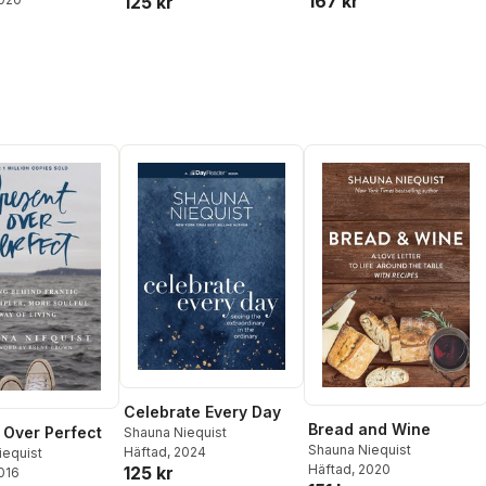
167 kr
125 kr
Celebrate Every Day
Bread and Wine
 Over Perfect
Shauna Niequist
Shauna Niequist
Häftad
, 2024
iequist
Häftad
, 2020
125 kr
2016