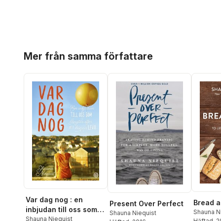
Hoppa över listan
Mer från samma författare
Var dag nog : en
Present Over Perfect
inbjudan till oss som
Shauna N
Shauna Niequist
längtar efter att hinna
Shauna Niequist
Häftad
, 