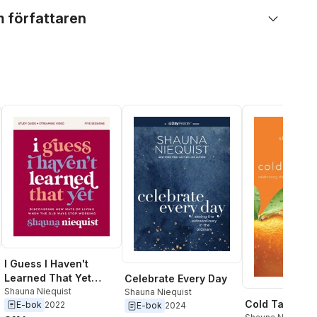
 författaren
I Guess I Haven't
Learned That Yet
Celebrate Every Day
Study Guide plus
Shauna Niequist
Shauna Niequist
Cold Tangeri
E-bok
2022
Streaming Video
E-bok
2024