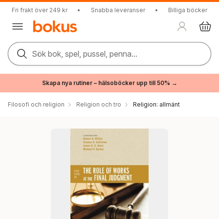
Fri frakt över 249 kr
•
Snabba leveranser
•
Billiga böcker
Sök bok, spel, pussel, penna...
Skapa nya rutiner – hälsoböcker upp till 50% →
Filosofi och religion
Religion och tro
Religion: allmänt