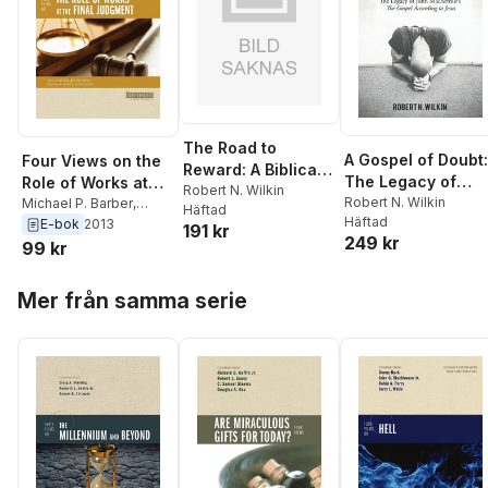
The Road to
A Gospel of Doubt:
Four Views on the
Reward: A Biblical
The Legacy of
Role of Works at
Theology of Eternal
Robert N. Wilkin
John MacArthur's
Robert N. Wilkin
the Final Judgment
Michael P. Barber
,
Häftad
Rewards
Häftad
James D. G. Dunn
,
The Gospel
E-bok
2013
191 kr
249 kr
Thomas R. Schreiner
,
According to Jesu
99 kr
Robert N. Wilkin
Hoppa över listan
Mer från samma serie