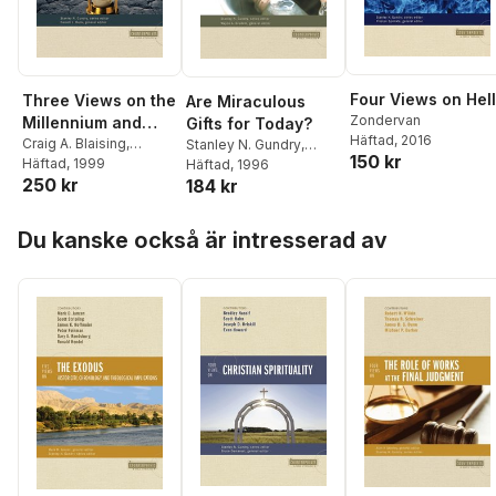
Four Views on Hell
Three Views on the
Are Miraculous
Zondervan
Millennium and
Gifts for Today?
Häftad
, 2016
Beyond
Craig A. Blaising
,
Stanley N. Gundry
,
150 kr
Stanley N. Gundry
Häftad
, 1999
,
Wayne A. Grudem
Häftad
, 1996
250 kr
184 kr
Darrell L. Bock
Hoppa över listan
Du kanske också är intresserad av