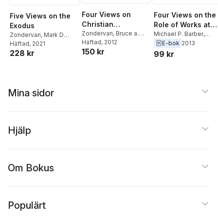
Four Views on
Four Views on the
Five Views on the
Christian
Role of Works at
Exodus
Spirituality
Zondervan
,
Bruce a.
the Final Judgmen
Michael P. Barber
,
Zondervan
,
Mark D
Demarest
Häftad
, 2012
James D. G. Dunn
,
E-bok
2013
Janzen
Häftad
, 2021
150 kr
Thomas R. Schreiner
,
228 kr
99 kr
Robert N. Wilkin
Mina sidor
Hjälp
Om Bokus
Populärt