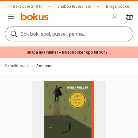
Fri frakt över 249 kr
•
Snabba leveranser
•
Billiga böcker
Sök bok, spel, pussel, penna...
Skapa nya rutiner – hälsoböcker upp till 50% →
Skönlitteratur
Romaner