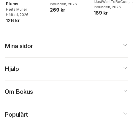
IJustWantToBeCool
,
Plums
Inbunden
, 2026
matlådor
Joel Adolphson
Inbunden
, 2026
,
Emil
269 kr
Herta Müller
189 kr
Ejdemo Beer
,
Victor
Häftad
, 2026
Beer
126 kr
Mina sidor
Hjälp
Om Bokus
Populärt