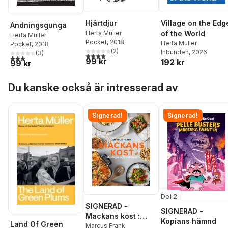
Hjärtdjur
Village on the Edg
Andningsgunga
Herta Müller
of the World
Herta Müller
Pocket
, 2018
Herta Müller
Pocket
, 2018
(
2
)
Inbunden
, 2026
(
3
)
4,0
utav 5 stjärnor. Totalt antal röster:
3,0
utav 5 stjärnor. Totalt antal röster:
99 kr
192 kr
99 kr
Hoppa över listan
Du kanske också är intresserad av
Signerad!
Signerad!
Del 2
SIGNERAD -
SIGNERAD -
Mackans kost :
Kopians hämnd
Land Of Green
Middagar och
Marcus Frank