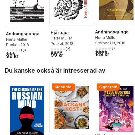
Andningsgunga
Hjärtdjur
Andningsgunga
Herta Müller
Herta Müller
Herta Müller
Storpocket
, 2018
Pocket
, 2018
Pocket
, 2018
(
2
)
(
2
)
(
3
)
4,0
utav 5 stjärnor. Tota
4,0
utav 5 stjärnor. Totalt antal röster:
3,0
utav 5 stjärnor. Totalt antal röster:
149 kr
99 kr
99 kr
Hoppa över listan
Du kanske också är intresserad av
Signerad!
Signerad!