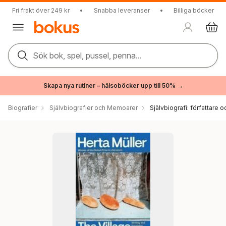
Fri frakt över 249 kr
•
Snabba leveranser
•
Billiga böcker
Sök bok, spel, pussel, penna...
Skapa nya rutiner – hälsoböcker upp till 50% →
Biografier
Självbiografier och Memoarer
Självbiografi: författare o