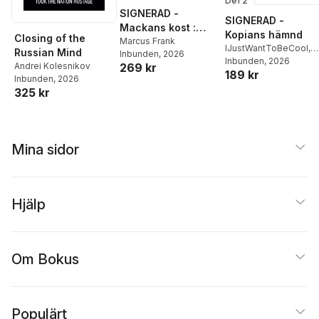
Del 2
SIGNERAD -
SIGNERAD -
Mackans kost :
Kopians hämnd
Closing of the
Middagar och
Marcus Frank
IJustWantToBeCool
,
Russian Mind
Inbunden
, 2026
matlådor
Joel Adolphson
Inbunden
, 2026
,
Emil
Andrei Kolesnikov
269 kr
189 kr
Ejdemo Beer
,
Victor
Inbunden
, 2026
Beer
325 kr
Mina sidor
Hjälp
Om Bokus
Populärt