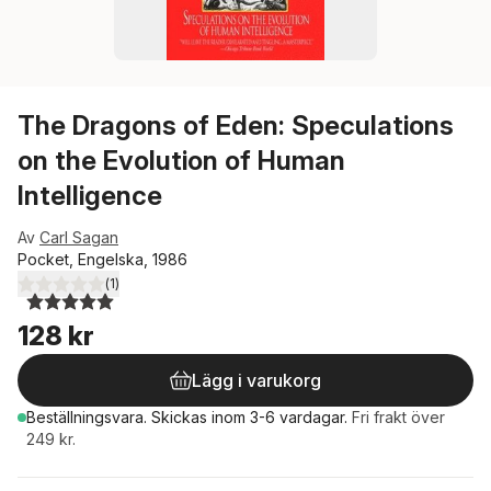
The Dragons of Eden: Speculations
on the Evolution of Human
Intelligence
Av
Carl Sagan
Pocket, Engelska, 1986
(
1
)
5,0
utav 5 stjärnor. Totalt antal röster:
128 kr
Lägg i varukorg
Beställningsvara.
Skickas
inom 3-6 vardagar
.
Fri frakt över
249 kr.