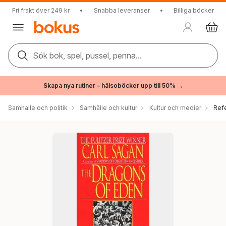
Fri frakt över 249 kr
•
Snabba leveranser
•
Billiga böcker
Sök bok, spel, pussel, penna...
Skapa nya rutiner – hälsoböcker upp till 50% →
Samhälle och politik
Samhälle och kultur
Kultur och medier
Ref