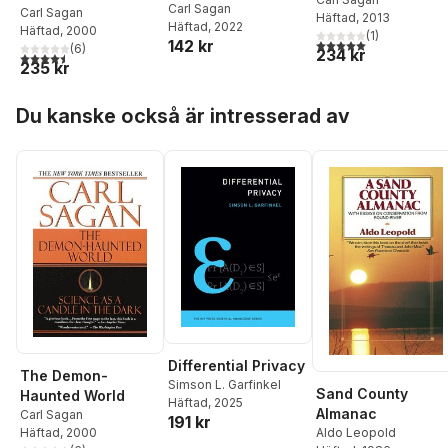
Carl Sagan
Carl Sagan
Häftad
, 2013
Häftad
, 2022
Häftad
, 2000
(
1
)
5,0
utav 5 stjärnor. Tota
142 kr
(
6
)
234 kr
4,5
utav 5 stjärnor. Totalt antal röster:
235 kr
Hoppa över listan
Du kanske också är intresserad av
Differential Privacy
The Demon-
Simson L. Garfinkel
Sand County
Haunted World
Häftad
, 2025
Almanac
Carl Sagan
191 kr
Häftad
, 2000
Aldo Leopold