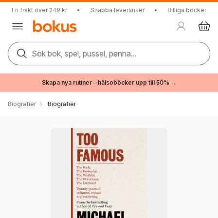
Fri frakt över 249 kr
•
Snabba leveranser
•
Billiga böcker
Sök bok, spel, pussel, penna...
Skapa nya rutiner – hälsoböcker upp till 50% →
Biografier
Biografier