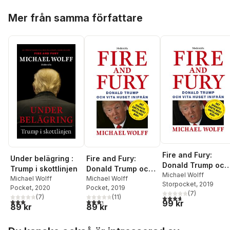
Hoppa över listan
Mer från samma författare
Fire and Fury:
Under belägring :
Fire and Fury:
Donald Trump och
Trump i skottlinjen
Donald Trump och
Vita huset inifrån
Michael Wolff
Michael Wolff
Vita huset inifrån
Michael Wolff
Storpocket
, 2019
Pocket
, 2020
Pocket
, 2019
(
7
)
(
7
)
(
11
)
3,7
utav 5 stjärnor. Tota
3,0
utav 5 stjärnor. Totalt antal röster:
3,3
utav 5 stjärnor. Totalt antal röster:
99 kr
89 kr
89 kr
Hoppa över listan