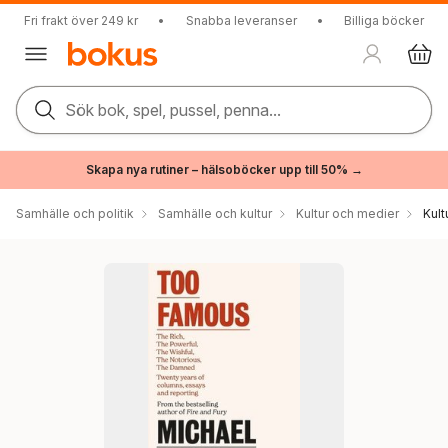
Fri frakt över 249 kr
•
Snabba leveranser
•
Billiga böcker
Sök bok, spel, pussel, penna...
Skapa nya rutiner – hälsoböcker upp till 50% →
Samhälle och politik
Samhälle och kultur
Kultur och medier
Kul