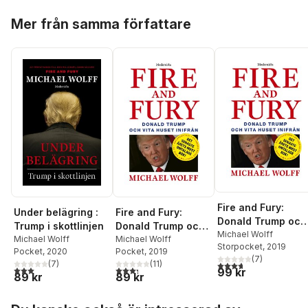
Hoppa över listan
Mer från samma författare
Fire and Fury:
Under belägring :
Fire and Fury:
Donald Trump och
Trump i skottlinjen
Donald Trump och
Vita huset inifrån
Michael Wolff
Michael Wolff
Vita huset inifrån
Michael Wolff
Storpocket
, 2019
Pocket
, 2020
Pocket
, 2019
(
7
)
(
7
)
(
11
)
3,7
utav 5 stjärnor. Tota
3,0
utav 5 stjärnor. Totalt antal röster:
3,3
utav 5 stjärnor. Totalt antal röster:
99 kr
89 kr
89 kr
Hoppa över listan