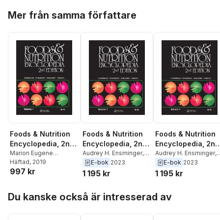
Hoppa över listan
Mer från samma författare
Foods & Nutrition
Foods & Nutrition
Foods & Nutrition
Encyclopedia, 2nd
Encyclopedia, 2nd
Encyclopedia, 2nd
Edition, Volume 1
Marion Eugene
Edition, Volume 1
Audrey H. Ensminger
,
Edition, Volume 1
Audrey H. Ensminger
,
Ensminger
Häftad
, 2019
,
Audrey H.
Marion Eugene
Marion Eugene
E-bok
2023
E-bok
2023
997 kr
Ensminger
Ensminger
Ensminger
1 195 kr
1 195 kr
Hoppa över listan
Du kanske också är intresserad av