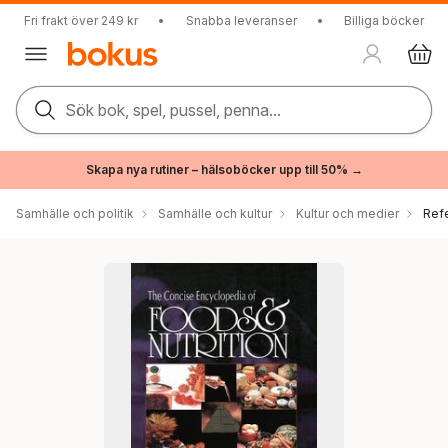
Fri frakt över 249 kr
•
Snabba leveranser
•
Billiga böcker
Sök bok, spel, pussel, penna...
Skapa nya rutiner – hälsoböcker upp till 50% →
Samhälle och politik
Samhälle och kultur
Kultur och medier
Ref