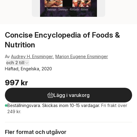
Concise Encyclopedia of Foods &
Nutrition
Av
Audrey H. Ensminger
,
Marion Eugene Ensminger
och 2 till
Häftad, Engelska, 2020
997 kr
Lägg i varukorg
Beställningsvara.
Skickas
inom 10-15 vardagar
.
Fri frakt över
249 kr.
Fler format och utgåvor