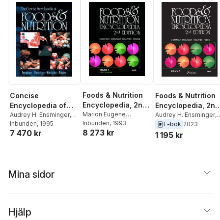
Foods & Nutrition
Concise
Foods & Nutrition
Encyclopedia, 2nd
Encyclopedia of
Encyclopedia, 2nd
Edition, Volume 1
Marion Eugene
Foods & Nutrition
Audrey H. Ensminger
,
Edition, Volume 1
Audrey H. Ensminger
,
Ensminger
Inbunden
, 1993
,
Audrey H.
Marion Eugene
Inbunden
, 1995
Marion Eugene
E-bok
2023
8 273 kr
Ensminger
7 470 kr
Ensminger
,
James E.
Ensminger
1 195 kr
Konlande
,
John R.K.
Robson
Mina sidor
Hjälp