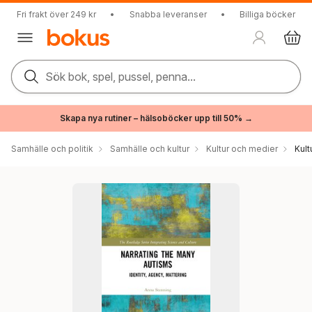
Fri frakt över 249 kr
•
Snabba leveranser
•
Billiga böcker
Sök bok, spel, pussel, penna...
Skapa nya rutiner – hälsoböcker upp till 50% →
Samhälle och politik
Samhälle och kultur
Kultur och medier
Kul