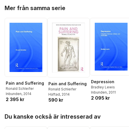
Hoppa över listan
Mer från samma serie
Depression
Pain and Suffering
Pain and Suffering
Bradley Lewis
Ronald Schleifer
Ronald Schleifer
Inbunden
, 2011
Inbunden
, 2014
Häftad
, 2014
2 095 kr
2 395 kr
590 kr
Hoppa över listan
Du kanske också är intresserad av