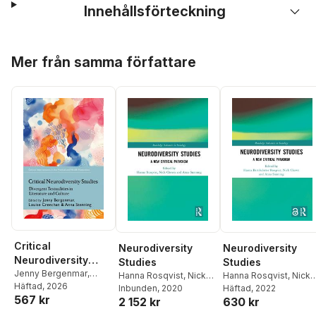
Innehållsförteckning
Hoppa över listan
Mer från samma författare
Critical
Neurodiversity
Neurodiversity
Neurodiversity
Studies
Studies
Studies
Jenny Bergenmar
,
Hanna Rosqvist
,
Nick
Hanna Rosqvist
,
Nick
Louise Creechan
Häftad
, 2026
,
Anna
Chown
Inbunden
,
Anna Stenning
, 2020
Chown
Häftad
, 2022
,
Anna Stenning
567 kr
Stenning
2 152 kr
630 kr