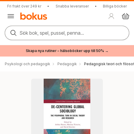
Fri frakt över 249 kr
•
Snabba leveranser
•
Billiga böcker
Sök bok, spel, pussel, penna...
Skapa nya rutiner – hälsoböcker upp till 50% →
Psykologi och pedagogik
Pedagogik
Pedagogisk teori och filosof