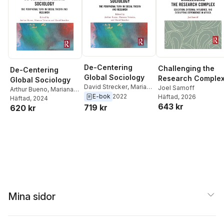
De-Centering
Challenging the
De-Centering
Global Sociology
Research Comple
Global Sociology
David Strecker
,
Mariana
Joel Samoff
Arthur Bueno
,
Mariana
Teixeira
,
Arthur Bueno
E-bok
2022
Häftad
, 2026
Teixeira
Häftad
, 2024
,
David
643 kr
719 kr
620 kr
Strecker
Mina sidor