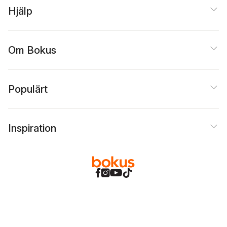
Hjälp
Om Bokus
Populärt
Inspiration
Bokus
@
Cookies
Anpassa cookies
Integritetspolicy
Köpvillkor