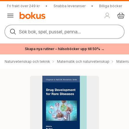
Fri frakt över 249 kr
•
Snabba leveranser
•
Billiga böcker
Sök bok, spel, pussel, penna...
Skapa nya rutiner – hälsoböcker upp till 50% →
Naturvetenskap och teknik
Matematik och naturvetenskap
Matema