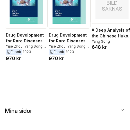
A Deep Analysis of
Drug Development
Drug Development
the Chinese Huko
for Rare Diseases
for Rare Diseases
System : Facts,
Yang Song
648 kr
Yijie Zhou
,
Yang Song
,
Yijie Zhou
,
Yang Song
,
Impacts, and
Bo Yang
Bo Yang
E-bok
2023
E-bok
2023
Reform Paths
970 kr
970 kr
Mina sidor