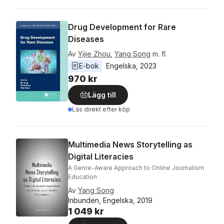
Drug Development for Rare
Diseases
Av
Yijie Zhou
,
Yang Song
m. fl.
E-bok
Engelska
, 
2023
970 kr
Lägg till
Läs direkt efter köp
Multimedia News Storytelling as
Digital Literacies
A Genre-Aware Approach to Online Journalism
Education
Av
Yang Song
Inbunden, Engelska, 2019
1 049 kr