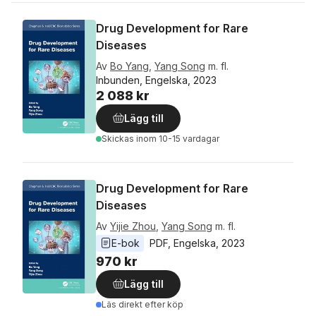
Drug Development for Rare
Diseases
Av
Bo Yang
,
Yang Song
m. fl.
Inbunden, Engelska, 2023
2 088 kr
Lägg till
Skickas
inom 10-15 vardagar
Drug Development for Rare
Diseases
Av
Yijie Zhou
,
Yang Song
m. fl.
E-bok
PDF
, 
Engelska
, 
2023
970 kr
Lägg till
Läs direkt efter köp