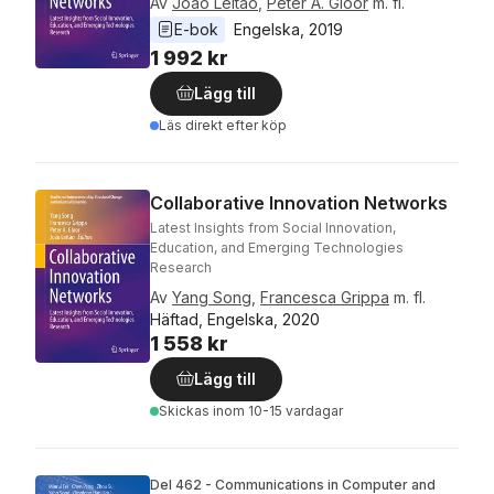
Av
Joao Leitao
,
Peter A. Gloor
m. fl.
E-bok
Engelska
, 
2019
1 992 kr
Lägg till
Läs direkt efter köp
Collaborative Innovation Networks
Latest Insights from Social Innovation,
Education, and Emerging Technologies
Research
Av
Yang Song
,
Francesca Grippa
m. fl.
Häftad, Engelska, 2020
1 558 kr
Lägg till
Skickas
inom 10-15 vardagar
Del 462 - Communications in Computer and