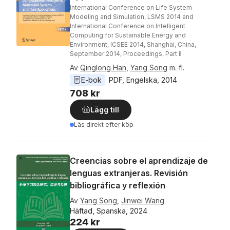
International Conference on Life System
Modeling and Simulation, LSMS 2014 and
International Conference on Intelligent
Computing for Sustainable Energy and
Environment, ICSEE 2014, Shanghai, China,
September 2014, Proceedings, Part Ⅱ
Av
Qinglong Han
,
Yang Song
m. fl.
E-bok
PDF
, 
Engelska
, 
2014
708 kr
Lägg till
Läs direkt efter köp
Creencias sobre el aprendizaje de
lenguas extranjeras. Revisión
bibliográfica y reflexión
Av
Yang Song
,
Jinwei Wang
Häftad, Spanska, 2024
224 kr