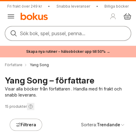
Fri frakt över 249 kr
•
Snabba leveranser
•
Billiga böcker
Sök bok, spel, pussel, penna...
Skapa nya rutiner – hälsoböcker upp till 50% →
Författare
Yang Song
Yang Song – författare
Visar alla böcker från författaren . Handla med fri frakt och
snabb leverans.
15
produkter
Filtrera
Sortera:
Trendande