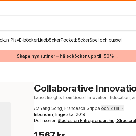
okus Play
E-böcker
Ljudböcker
Pocketböcker
Spel och pussel
Skapa nya rutiner – hälsoböcker upp till 50% →
Collaborative Innovat
Latest Insights from Social Innovation, Education
Av
Yang Song
,
Francesca Grippa
och 2 till
Inbunden, Engelska, 2019
Del i serien
Studies on Entrepreneurship, Structura
1 567 kr