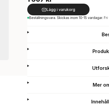
Lägg i varukorg
Beställningsvara.
Skickas
inom 10-15 vardagar
.
Fri
Be
Produk
Utfors
Mer om
Innehål