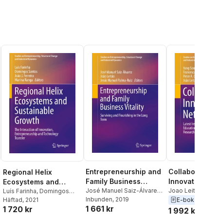
Entrepreneurship and
Collaborative
Regional Helix
Family Business
Innovation Ne
Ecosystems and
Vitality
José Manuel Saiz-Álvarez
,
Joao Leitao
,
Pete
Sustainable Growth
Luís Farinha
,
Domingos
João Leitão
Inbunden
, 2019
,
Jesús Manuel
Francesca Gripp
E-bok
2019
Santos
Häftad
, 2021
,
João J. Ferreira
,
1 661 kr
Palma-Ruiz
Song
1 720 kr
Marina Ranga
1 992 kr