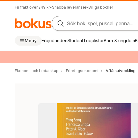
Fri frakt över 249 kr
•
Snabba leveranser
•
Billiga böcker
Sök bok, spel, pussel, penna...
Meny
Erbjudanden
Student
Topplistor
Barn & ungdom
B
Ekonomi och Ledarskap
Företagsekonomi
Affärsutveckling