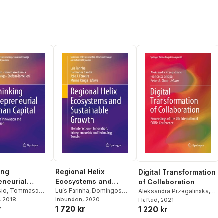
ing
Regional Helix
Digital Transformation
eneurial
Ecosystems and
of Collaboration
apital
sio
,
Tommaso
Sustainable Growth
Luís Farinha
,
Domingos
Aleksandra Przegalinska
,
ederica Origo
, 2018
,
Santos
Inbunden
,
João J. Ferreira
, 2020
,
Francesca Grippa
Häftad
, 2021
,
Peter A.
r
1 720 kr
Tomelleri
Marina Ranga
1 220 kr
Gloor