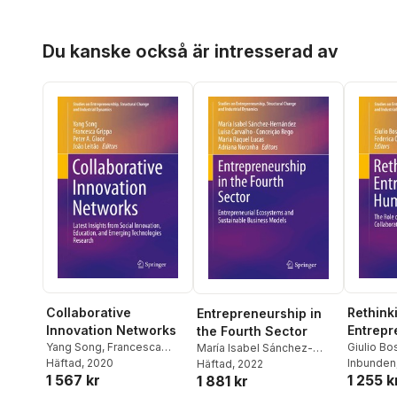
Hoppa över listan
Du kanske också är intresserad av
Collaborative
Rethink
Entrepreneurship in
Innovation Networks
Entrepr
the Fourth Sector
Yang Song
,
Francesca
Human C
Giulio Bo
María Isabel Sánchez-
Grippa
Häftad
,
, 2020
Peter A. Gloor
,
João
Minola
Inbunden
,
F
Hernández
Häftad
, 2022
,
Luísa Carvalho
,
1 567 kr
1 255 k
Leitão
Stefano 
1 881 kr
Conceição Rego
,
Maria
Raquel Lucas
,
Adriana