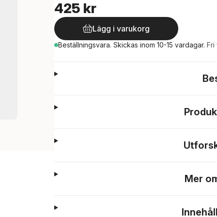
425 kr
Lägg i varukorg
Beställningsvara.
Skickas
inom 10-15 vardagar
.
Fri
Be
Produk
Utfors
Mer om
Innehål