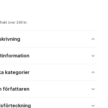
 frakt över 249 kr.
skrivning
tinformation
ka kategorier
 författaren
lsförteckning