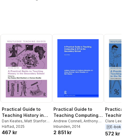
Practical Guide to
Practical Guide to
Practical Guid
Teaching Computing
Teaching History in
Teaching
and ICT in the
Andrew Connell
,
Anthony
the Secondary School
Dan Keates
,
Matt Stanford
,
Mathematics i
Clare Lee
,
Rober
Edwards
Inbunden
,
, 2014
Alison Hramiak
,
Corinne Goullée
Häftad
, 2025
Penny
E-bok
2019
Secondary School
Secondary Sc
2 851 kr
467 kr
Gavin Rhoades
,
Neil
572 kr