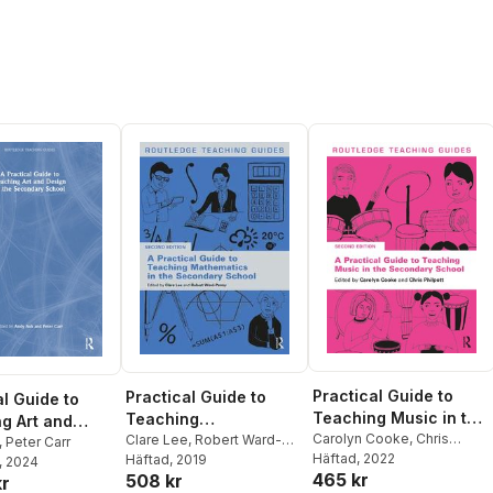
Practical Guide to
Practical Guide to
al Guide to
Teaching Music in the
Teaching
g Art and
Secondary School
Carolyn Cooke
,
Chris
Mathematics in the
Clare Lee
,
Robert Ward-
in the
,
Peter Carr
Philpott
Häftad
, 2022
Penny
Häftad
, 2019
Secondary School
, 2024
ary School
465 kr
508 kr
kr