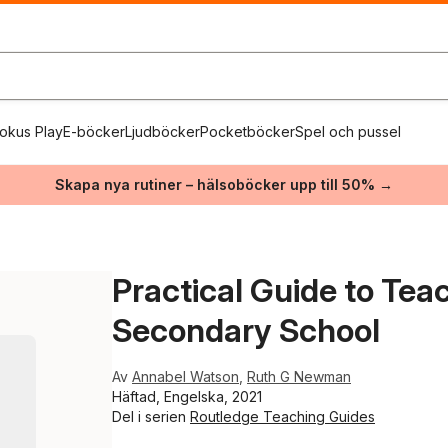
okus Play
E-böcker
Ljudböcker
Pocketböcker
Spel och pussel
Skapa nya rutiner – hälsoböcker upp till 50% →
Practical Guide to Teac
Secondary School
Av
Annabel Watson
,
Ruth G Newman
Häftad, Engelska, 2021
Del i serien
Routledge Teaching Guides