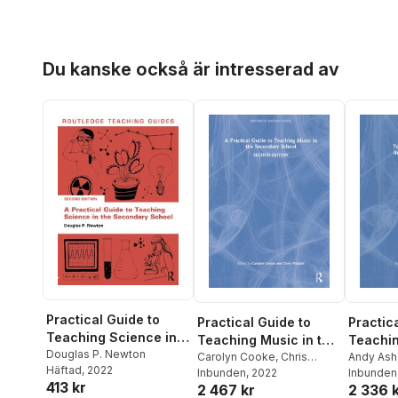
Hoppa över listan
Du kanske också är intresserad av
Practical Guide to
Practical Guide to
Practic
Teaching Science in
Teaching Music in the
Teachin
the Secondary School
Douglas P. Newton
Secondary School
Carolyn Cooke
,
Chris
Design 
Andy Ash
Häftad
, 2022
Philpott
Inbunden
, 2022
Inbunden
Second
413 kr
2 467 kr
2 336 