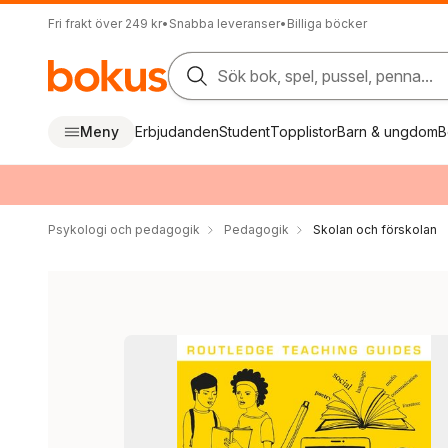
Fri frakt över 249 kr
•
Snabba leveranser
•
Billiga böcker
Sök bok, spel, pussel, penna...
Meny
Erbjudanden
Student
Topplistor
Barn & ungdom
B
Psykologi och pedagogik
Pedagogik
Skolan och förskolan