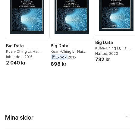
Big Data
Big Data
Big Data
Kuan-Ching Li
,
Hai
Kuan-Ching Li
,
Hai
Kuan-Ching Li
,
Hai
Jiang
Häftad
,
Laurence T.
, 2020
Jiang
Inbunden
,
Laurence T.
, 2015
Jiang
,
Laurence T.
E-bok
2015
732 kr
Yang
,
Alfredo
2 040 kr
Yang
,
Alfredo
Yang
,
Alfredo
898 kr
Cuzzocrea
Cuzzocrea
Cuzzocrea
Mina sidor