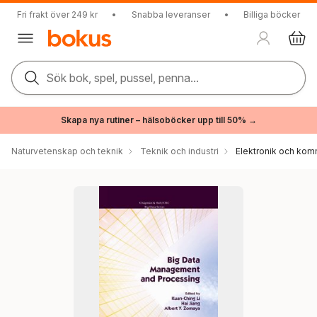
Fri frakt över 249 kr
•
Snabba leveranser
•
Billiga böcker
Sök bok, spel, pussel, penna...
Skapa nya rutiner – hälsoböcker upp till 50% →
Naturvetenskap och teknik
Teknik och industri
Elektronik och kom