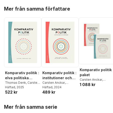
Hoppa över listan
Mer från samma författare
Komparativ politik 
Komparativ politik :
Komparativ politik :
paket
elva politiska
institutioner och
Carsten Anckar
,
system
Thomas Denk
,
Carsten
beteende
Carsten Anckar
,
1 088 kr
Thomas Denk
,
Lauri
Anckar
Häftad
,
, 2025
Ali Abdelzadeh
,
Thomas Denk
Häftad
, 2024
,
Lauri
Karvonen
,
Åsa von
522 kr
489 kr
Jan Joel Andersson
,
Karvonen
,
Åsa von
Schoultz
,
Ali
Staffan Andersson
,
Schoultz
Abdelzadeh
,
Jan Joel
Kimmo Elo
,
Carina
Andersson
,
Staffan
Hoppa över listan
Gunnarson
,
Johan
Mer från samma serie
Andersson
,
Kimmo Elo
Lagerkvist
,
Martin
Carina Gunnarson
,