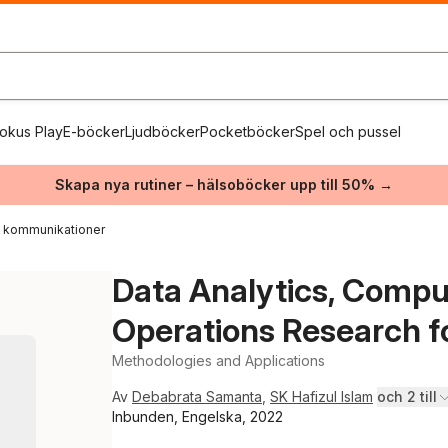
okus Play
E-böcker
Ljudböcker
Pocketböcker
Spel och pussel
Skapa nya rutiner – hälsoböcker upp till 50% →
h kommunikationer
Data Analytics, Comput
Operations Research f
Methodologies and Applications
Av
Debabrata Samanta
,
SK Hafizul Islam
och 2 till
Inbunden, Engelska, 2022