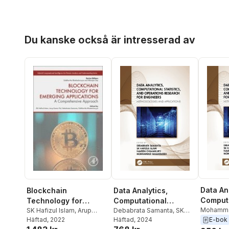
Hoppa över listan
Du kanske också är intresserad av
Data An
Blockchain
Data Analytics,
Computa
Technology for
Computational
Statisti
Mohamm
Emerging Applications
SK Hafizul Islam
,
Arup
Statistics, and
Debabrata Samanta
,
SK
Naveen C
Kumar Pal
Häftad
, 2022
,
Debabrata
E-bok
Hafizul Islam
Häftad
, 2024
,
Naveen
Operati
Operations Research
Hafizul I
Samanta
,
Siddhartha
Chilamkurti
,
Mohammad