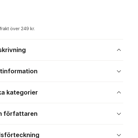
 frakt över 249 kr.
skrivning
tinformation
ka kategorier
 författaren
lsförteckning