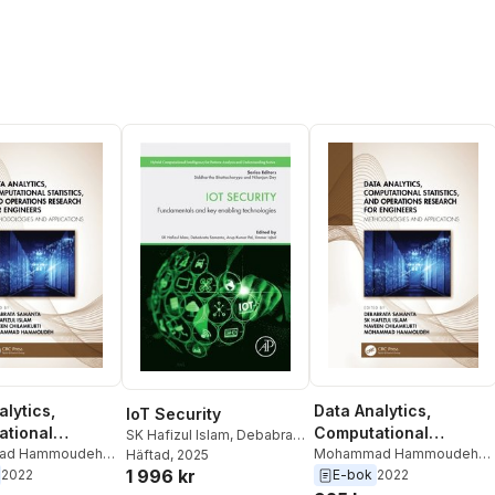
alytics,
Data Analytics,
IoT Security
tional
Computational
SK Hafizul Islam
,
Debabrata
cs, and
ad Hammoudeh
,
Statistics, and
Mohammad Hammoudeh
,
Samanta
Häftad
, 2025
,
Arup Kumar Pal
,
1 996 kr
hilamkurti
,
SK
Naveen Chilamkurti
,
SK
Ummer Iqbal
2022
E-bok
2022
ons Research
Operations Research
slam
,
Debabrata
Hafizul Islam
,
Debabrata