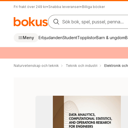
Fri frakt över 249 kr
•
Snabba leveranser
•
Billiga böcker
Sök bok, spel, pussel, penna...
Meny
Erbjudanden
Student
Topplistor
Barn & ungdom
B
Naturvetenskap och teknik
Teknik och industri
Elektronik oc