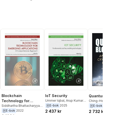
Blockchain
IoT Security
Quantum Bloc
Technology for
Ummer Iqbal
,
Arup Kumar
Ching-Hsien Hsu
Pal
,
Debabrata Samanta
,
SK
Balamurugan Bal
E-bok
2025
E-bok
2022
Emerging Applications
Siddhartha Bhattacharyya
,
Hafizul Islam
Hafizul Islam
,
Van
Debabrata Samanta
,
Arup
E-bok
2022
2 437 kr
2 732 kr
Rajasekar
,
Rajes
Kumar Pal
,
SK Hafizul Islam