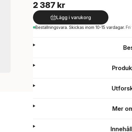
2 387 kr
Lägg i varukorg
Beställningsvara.
Skickas
inom 10-15 vardagar
.
Fri
Be
Produk
Utfors
Mer om
Innehål