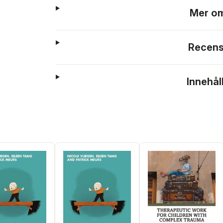
Mer om
Recens
Innehål