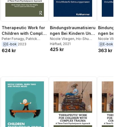
Therapeutic Work for
Bindungstraumatisieru
Bindungstraum
Children with Complex
ngen Bei Kindern Und
ngen bei Kind
Trauma
Peter Fonagy
,
Patrick
Jugendlichen: Ein
Nicole Vliegen
,
Ho-Shu
Jugendlichen
Nicole Vliegen
,
P
Luyten
,
Nick Midgley
,
Eileen Tang
Häftad
, 2021
Meurs
E-bok
2023
E-bok
2021
Leitfaden Fur
425 kr
Eileen Tang
,
Nicole Vliegen
624 kr
363 kr
Betreuungspersonen