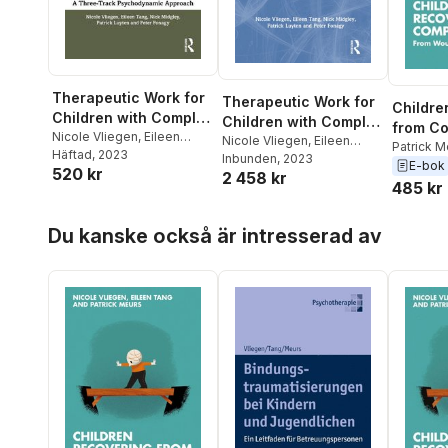
Therapeutic Work for
Therapeutic Work for
Childre
Children with Complex
Children with Complex
from C
Trauma
Nicole Vliegen
,
Eileen
Trauma
Nicole Vliegen
,
Eileen
Patrick M
Tang
Häftad
,
Nick Midgley
, 2023
,
Patrick
Tang
Inbunden
,
Nick Midgley
, 2023
,
Patrick
Nicole Vl
E-bok
520 kr
Luyten
,
Peter Fonagy
2 458 kr
Luyten
,
Peter Fonagy
485 kr
Hoppa över listan
Du kanske också är intresserad av