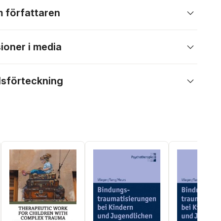
 författaren
ioner i media
lsförteckning