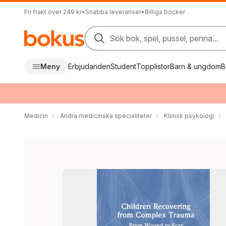
Fri frakt över 249 kr
•
Snabba leveranser
•
Billiga böcker
Sök bok, spel, pussel, penna...
Meny
Erbjudanden
Student
Topplistor
Barn & ungdom
B
Medicin
Andra medicinska specialiteter
Klinisk psykologi