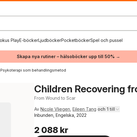
okus Play
E-böcker
Ljudböcker
Pocketböcker
Spel och pussel
Skapa nya rutiner – hälsoböcker upp till 50% →
Psykoterapi som behandlingsmetod
Children Recovering 
From Wound to Scar
Av
Nicole Vliegen
,
Eileen Tang
och 1 till
Inbunden, Engelska, 2022
2 088 kr