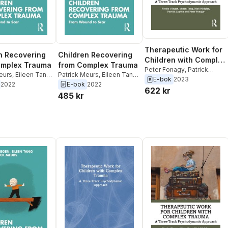
Therapeutic Work for
n Recovering
Children Recovering
Children with Complex
omplex Trauma
from Complex Trauma
Trauma
Peter Fonagy
,
Patrick
eurs
,
Eileen Tang
,
Patrick Meurs
,
Eileen Tang
,
Luyten
,
Nick Midgley
,
E-bok
2023
iegen
Nicole Vliegen
2022
E-bok
2022
Eileen Tang
,
Nicole Vliegen
622 kr
485 kr