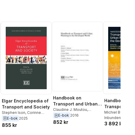
Handbook on
Handbook on
Elgar Encyclopedia of
Transport and Urban
Transport and
Transport and Society
Planning in the
Claudine J. Moutou
,
Planning in th
Michiel Bliemer
,
Stephen Ison
,
Corinne
Corinne Mulley
,
Michiel
E-bok
2016
Developed World
Mulley
Inbunden
,
Claudine 
, 2016
Mulley
,
John D. Nelson
E-bok
2025
Developed Wo
Bliemer
852 kr
3 892 kr
855 kr