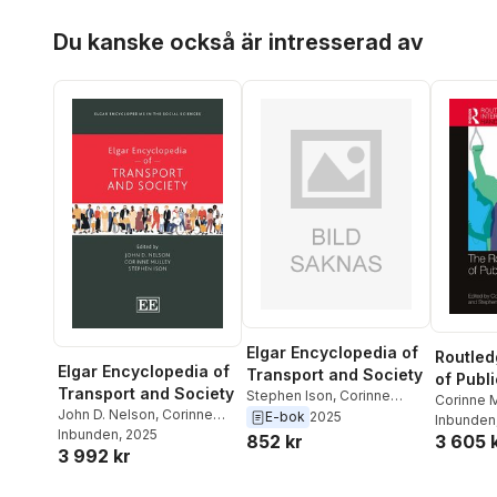
Hoppa över listan
Du kanske också är intresserad av
Elgar Encyclopedia of
Routle
Elgar Encyclopedia of
Transport and Society
of Publ
Transport and Society
Stephen Ison
,
Corinne
Corinne 
John D. Nelson
,
Corinne
Mulley
,
John D. Nelson
E-bok
2025
Nelson
Inbunden
,
S
Mulley
Inbunden
,
Stephen Ison
, 2025
3 605 
852 kr
3 992 kr