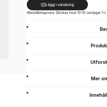
Lägg i varukorg
Beställningsvara.
Skickas
inom 10-15 vardagar
.
Fri
Be
Produk
Utfors
Mer om
Innehål