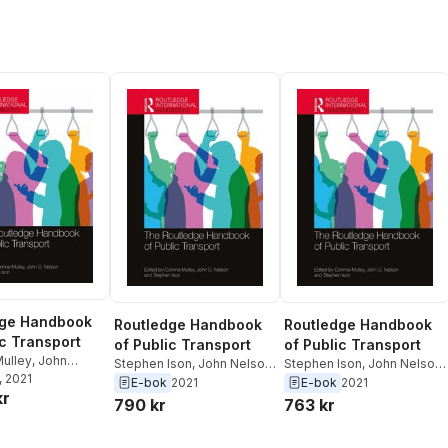
dge Handbook
Routledge Handbook
Routledge Handbook
ic Transport
of Public Transport
of Public Transport
Mulley
,
John
Stephen Ison
,
John Nelson
,
Stephen Ison
,
John Nelson
,
tephen Ison
, 2021
Corinne Mulley
Corinne Mulley
E-bok
2021
E-bok
2021
kr
790 kr
763 kr