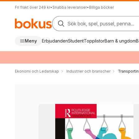
Fri frakt över 249 kr
•
Snabba leveranser
•
Billiga böcker
Sök bok, spel, pussel, penna...
Meny
Erbjudanden
Student
Topplistor
Barn & ungdom
B
Ekonomi och Ledarskap
Industrier och branscher
Transportin