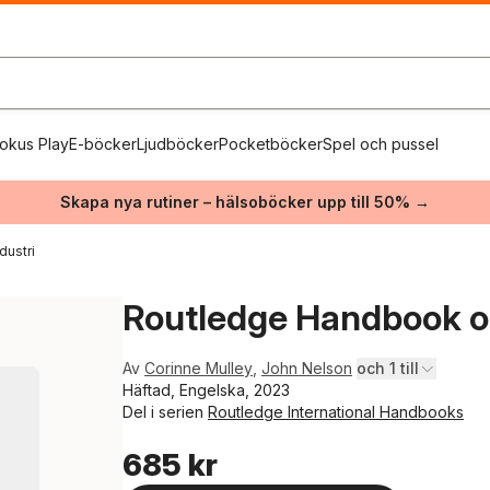
okus Play
E-böcker
Ljudböcker
Pocketböcker
Spel och pussel
Skapa nya rutiner – hälsoböcker upp till 50% →
dustri
Routledge Handbook of
Av
Corinne Mulley
,
John Nelson
och 1 till
Häftad, Engelska, 2023
Del i serien
Routledge International Handbooks
685 kr