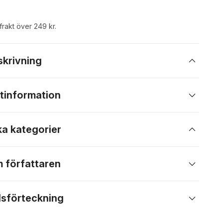
 frakt över 249 kr.
skrivning
tinformation
ka kategorier
 författaren
lsförteckning