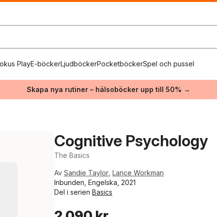
okus Play
E-böcker
Ljudböcker
Pocketböcker
Spel och pussel
Skapa nya rutiner – hälsoböcker upp till 50% →
Cognitive Psychology
The Basics
Av
Sandie Taylor
,
Lance Workman
Inbunden, Engelska, 2021
Del i serien
Basics
2 090 kr