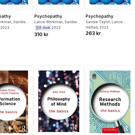
Psychopathy
pathy
Psychopathy
Sandie Taylor
,
Lance
orkman
,
Sandie
Lance Workman
,
Sandie
Workman
Häftad
, 2023
Taylor
2023
E-bok
2023
263 kr
310 kr