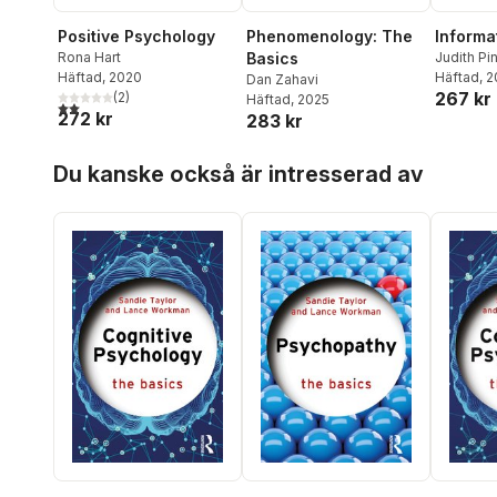
Positive Psychology
Phenomenology: The
Informa
Rona Hart
Basics
Judith Pin
Häftad
, 2020
Hopping
Häftad
, 
Dan Zahavi
267 kr
(
2
)
Häftad
, 2025
2,0
utav 5 stjärnor. Totalt antal röster:
272 kr
283 kr
Hoppa över listan
Du kanske också är intresserad av