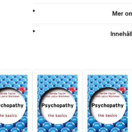
Mer om
Innehål