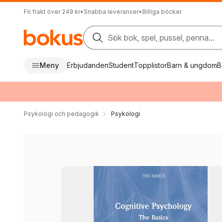
Fri frakt över 249 kr
•
Snabba leveranser
•
Billiga böcker
Sök bok, spel, pussel, penna...
Meny
Erbjudanden
Student
Topplistor
Barn & ungdom
B
Psykologi och pedagogik
Psykologi