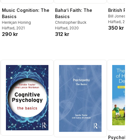
Music Cognition: The
Baha’i Faith: The
British Politics
Basics
Basics
Bill Jones
Häftad
, 2020
Henkjan Honing
Christopher Buck
350 kr
Häftad
, 2021
Häftad
, 2020
290 kr
312 kr
Psychology o