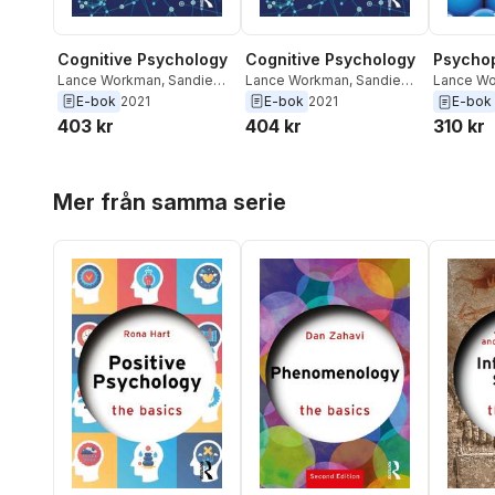
Cognitive Psychology
Cognitive Psychology
Psycho
Lance Workman
,
Sandie
Lance Workman
,
Sandie
Lance W
Taylor
Taylor
Taylor
E-bok
2021
E-bok
2021
E-bok
403 kr
404 kr
310 kr
Hoppa över listan
Mer från samma serie