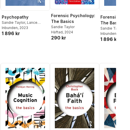
Forensic Psychology:
Psychopathy
Forensic Psyc
The Basics
Sandie Taylor
,
Lance
The Basics
Sandie Taylor
Workman
Inbunden
, 2023
Sandie Taylor
Häftad
, 2024
1 896 kr
Inbunden
, 2024
290 kr
1 896 kr