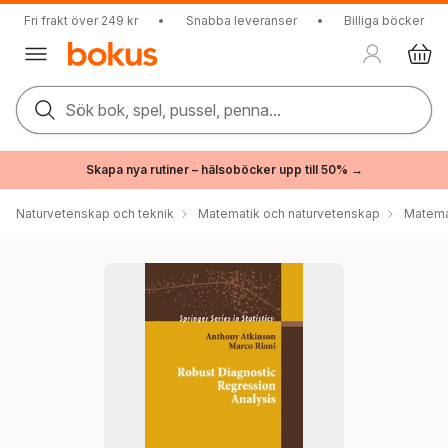
Fri frakt över 249 kr
•
Snabba leveranser
•
Billiga böcker
Sök bok, spel, pussel, penna...
Skapa nya rutiner – hälsoböcker upp till 50% →
Naturvetenskap och teknik
Matematik och naturvetenskap
Matema