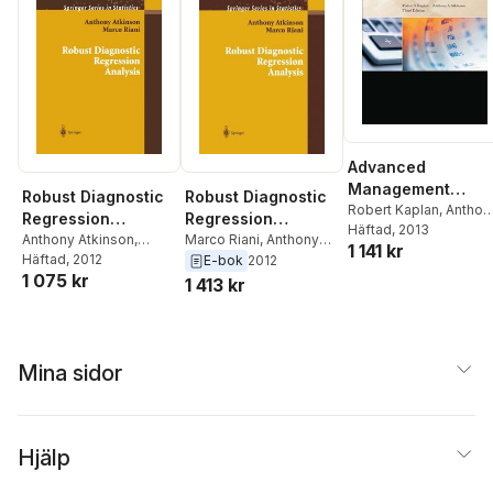
Advanced
Management
Robust Diagnostic
Robust Diagnostic
Accounting
Robert Kaplan
,
Anthon
Regression
Regression
Atkinson
Häftad
, 2013
Analysis
Anthony Atkinson
,
Analysis
Marco Riani
,
Anthony
1 141 kr
Marco Riani
Häftad
, 2012
Atkinson
E-bok
2012
1 075 kr
1 413 kr
Mina sidor
Hjälp