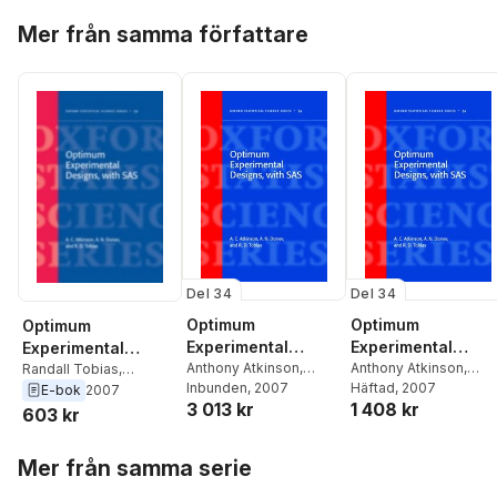
Hoppa över listan
Mer från samma författare
Del 34
Del 34
Optimum
Optimum
Optimum
Experimental
Experimental
Experimental
Designs, With SAS
Anthony Atkinson
,
Designs, with SAS
Anthony Atkinson
,
Designs, With SAS
Randall Tobias
,
Alexander Donev
Inbunden
, 2007
,
Alexander Donev
Häftad
, 2007
,
Alexander Donev
,
E-bok
2007
3 013 kr
1 408 kr
Randall Tobias
Randall Tobias
Anthony Atkinson
603 kr
Hoppa över listan
Mer från samma serie