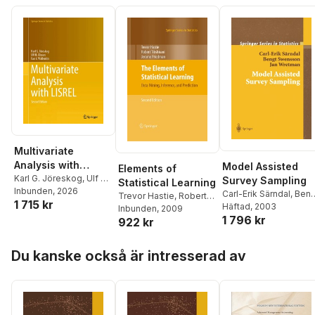
Multivariate
Analysis with
Model Assisted
Elements of
LISREL
Karl G. Jöreskog
,
Ulf H.
Survey Sampling
Statistical Learning
Olsson
Inbunden
,
Fan Y. Wallentin
, 2026
Carl-Erik Särndal
,
Beng
Trevor Hastie
,
Robert
1 715 kr
Swensson
Häftad
, 2003
,
Jan
Tibshirani
Inbunden
, 2009
,
Jerome
1 796 kr
Wretman
922 kr
Friedman
Hoppa över listan
Du kanske också är intresserad av