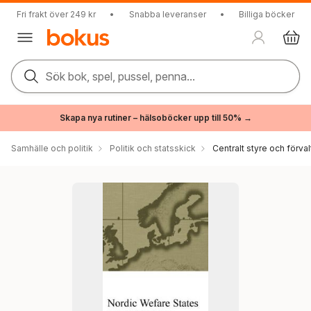
Fri frakt över 249 kr
•
Snabba leveranser
•
Billiga böcker
Sök bok, spel, pussel, penna...
Skapa nya rutiner – hälsoböcker upp till 50% →
Samhälle och politik
Politik och statsskick
Centralt styre och förval