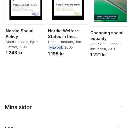
Nordic Social
Nordic Welfare
Changing social
Policy
States in the
equality
Matti Heikkila
,
Bjorn
European Context
Hannu Uusitalo
,
Jon
Jon Kvist
,
Johan
Hvinden
Häftad
, 1999
,
Mikko Kautto
,
Kvist
,
Mikko Kautto
,
E-bok
2005
Fritzell
Inbunden
,
Bjorn Hvinden
, 2011
,
1 243 kr
Staffan Marklund
,
Niels
Bjorn Hvinden
,
Johan
1 195 kr
1 221 kr
Olli Kangas
Ploug
Fritzell
Mina sidor