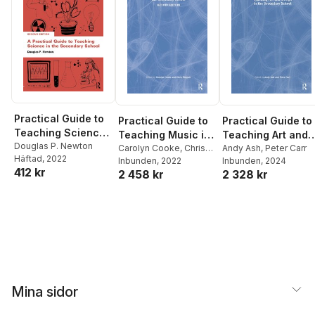
Practical Guide to
Practical Guide to
Practical Guide to
Teaching Science
Teaching Music in
Teaching Art and
in the Secondary
Douglas P. Newton
the Secondary
Carolyn Cooke
,
Chris
Design in the
Andy Ash
,
Peter Carr
Häftad
, 2022
School
Philpott
Inbunden
, 2022
Inbunden
, 2024
School
Secondary School
412 kr
2 458 kr
2 328 kr
Mina sidor