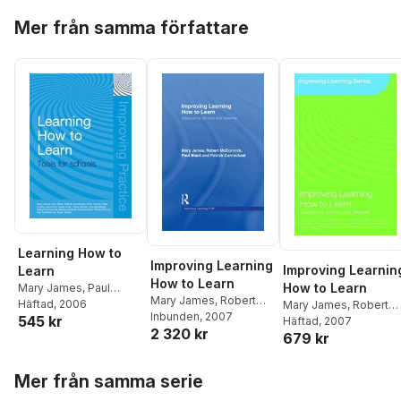
Hoppa över listan
Mer från samma författare
Learning How to
Improving Learning
Improving Learnin
Learn
How to Learn
How to Learn
Mary James
,
Paul
Mary James
,
Robert
Black
Häftad
,
Patrick
, 2006
Mary James
,
Robert
McCormick
Inbunden
, 2007
,
Paul Black
,
545 kr
Carmichael
,
Colin
McCormick
Häftad
, 2007
,
Paul Blac
2 320 kr
Patrick Carmichael
,
679 kr
Conner
,
Peter Dudley
,
Patrick Carmichael
,
Mary-Jane Drummond
,
Alison Fox
,
David Frost
,
Mary-Jane Drummond
Alison Fox
,
John
Hoppa över listan
Leslie Honour
,
John
Alison Fox
,
John
Mer från samma serie
MacBeath
,
Bethan
MacBeath
,
Bethan
MacBeath
,
Bethan
Marshall
,
David Pedder
,
Marshall
,
Robert