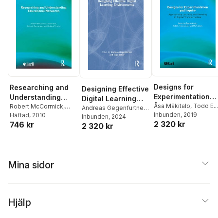
Designs for
Researching and
Designing Effective
Experimentation
Understanding
Digital Learning
and Inquiry
Åsa Mäkitalo
,
Todd E.
Educational
Robert McCormick
,
Environments
Andreas Gegenfurtner
,
Nicewonger
Inbunden
, 2019
,
Mark Ela
Alison Fox
Häftad
, 2010
,
Patrick
Networks
Ingo Kollar
Inbunden
, 2024
2 320 kr
746 kr
Carmichael
,
Richard
2 320 kr
Procter
Mina sidor
Hjälp