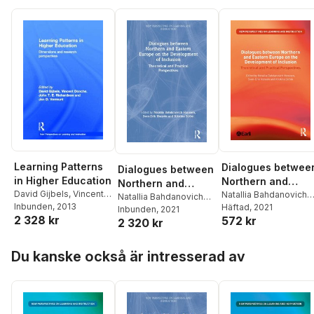
Marshall
,
David Pedde
Richard Procter
,
Sue
McCormick
,
David
Richard Procter
,
Sue
Swaffield
,
Joanna
Pedder
,
Richard
Swaffield
,
Joanna
Swann
,
Dylan Wiliam
Procter
,
Sue Swaffield
,
Swann
,
Dylan Wiliam
DYLAN WILIAM
Learning Patterns
Dialogues betwee
Dialogues between
in Higher Education
Northern and
Northern and
David Gijbels
,
Vincent
Eastern Europe on
Natallia Bahdanovich
Eastern Europe on
Natallia Bahdanovich
Donche
Inbunden
,
John T. E.
, 2013
Hanssen
Häftad
, 2021
,
Sven-Erik
the Development o
Hanssen
Inbunden
,
, 2021
Sven-Erik
the Development of
2 328 kr
572 kr
Richardson
,
Jan D.
Hansén
,
Kristina Ström
2 320 kr
Hansén
,
Kristina Ström
Inclusion
Inclusion
Vermunt
Hoppa över listan
Du kanske också är intresserad av