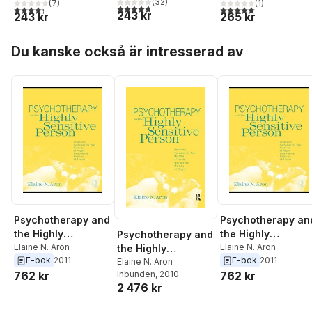
(
32
)
(
7
)
(
1
)
värld
överväldigande
i en
4,7
utav 5 stjärnor. Totalt antal röster:
4,3
utav 5 stjärnor. Totalt antal röster:
5,0
utav 5 stjärnor. Tota
243 kr
243 kr
265 kr
värld
överväldigande
värld
Hoppa över listan
Du kanske också är intresserad av
Psychotherapy and
Psychotherapy an
the Highly
the Highly
Psychotherapy and
Sensitive Person
Elaine N. Aron
Sensitive Person
Elaine N. Aron
the Highly
E-bok
2011
E-bok
2011
Sensitive Person
Elaine N. Aron
Inbunden
, 2010
762 kr
762 kr
2 476 kr