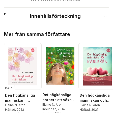
Innehållsförteckning
Hoppa över listan
Mer från samma författare
Del 1
Det högkänsliga
Den högkänsliga
Den högkänsliga
barnet : att växa
människan :
människan och
och må bra i en
Elaine N. Aron
konsten att må bra
Elaine N. Aron
kärleken : låt
Elaine N. Aron
Inbunden
, 2014
Häftad
, 2022
Häftad
, 2021
överväldigande
i en
kärleken bli din v