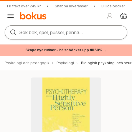
Fri frakt över 249 kr
•
Snabba leveranser
•
Billiga böcker
Sök bok, spel, pussel, penna...
Skapa nya rutiner – hälsoböcker upp till 50% →
Psykologi och pedagogik
Psykologi
Biologisk psykologi och neu