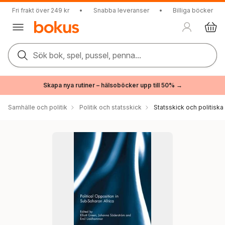
Fri frakt över 249 kr
•
Snabba leveranser
•
Billiga böcker
Sök bok, spel, pussel, penna...
Skapa nya rutiner – hälsoböcker upp till 50% →
Samhälle och politik
Politik och statsskick
Statsskick och politisk