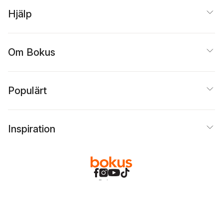
Hjälp
Om Bokus
Populärt
Inspiration
Bokus
@
Cookies
Anpassa cookies
Integritetspolicy
Köpvillkor