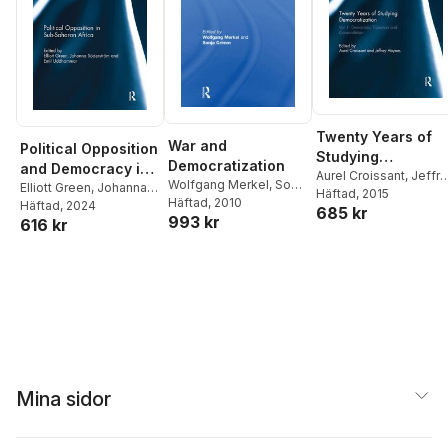
Twenty Years of
War and
Political Opposition
Studying
Democratization
and Democracy in
Democratization
Aurel Croissant
,
Jeffr
Wolfgang Merkel
,
Sonja
Sub-Saharan
Elliott Green
,
Johanna
Haynes
Häftad
, 2015
Grimm
Häftad
, 2010
Söderström
Häftad
, 2024
,
Emil
Africa
685 kr
993 kr
616 kr
Uddhammar
Mina sidor