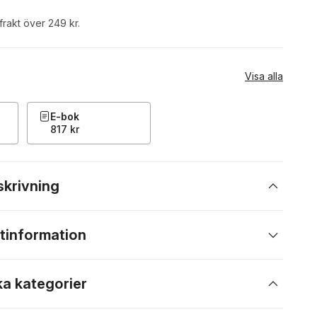
 frakt över 249 kr.
Visa alla
E-bok
817 kr
skrivning
tinformation
ka kategorier