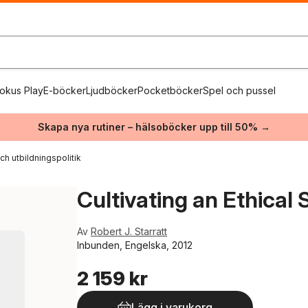
okus Play
E-böcker
Ljudböcker
Pocketböcker
Spel och pussel
Skapa nya rutiner – hälsoböcker upp till 50% →
ch utbildningspolitik
Cultivating an Ethical 
Av
Robert J. Starratt
Inbunden, Engelska, 2012
2 159 kr
Lägg i varukorg