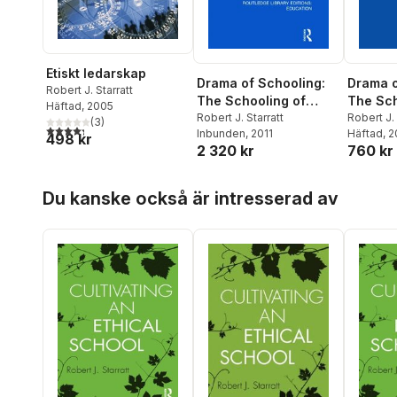
Etiskt ledarskap
Drama of Schooling:
Drama o
Robert J. Starratt
The Schooling of
The Sch
Häftad
, 2005
Drama
Robert J. Starratt
Drama
Robert J. 
(
3
)
4,3
utav 5 stjärnor. Totalt antal röster:
Inbunden
, 2011
Häftad
, 
498 kr
2 320 kr
760 kr
Hoppa över listan
Du kanske också är intresserad av