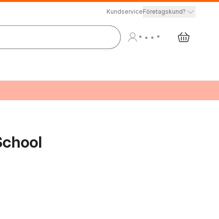
Kundservice
Företagskund?
School