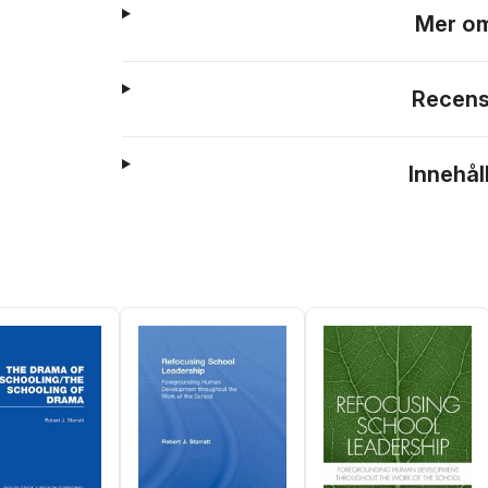
Mer om
Recens
Innehål