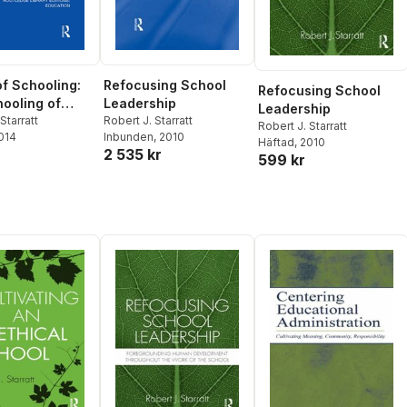
f Schooling:
Refocusing School
Refocusing School
ooling of
Leadership
Leadership
Starratt
Robert J. Starratt
Robert J. Starratt
2014
Inbunden
, 2010
Häftad
, 2010
2 535 kr
599 kr