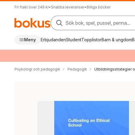
Fri frakt över 249 kr
•
Snabba leveranser
•
Billiga böcker
Sök bok, spel, pussel, penna...
Meny
Erbjudanden
Student
Topplistor
Barn & ungdom
B
Psykologi och pedagogik
Pedagogik
Utbildningsstrategier o