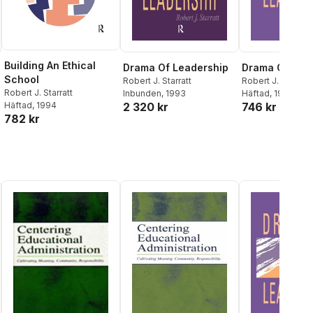
Building An Ethical
Drama Of Leadership
Drama Of Lea
School
Robert J. Starratt
Robert J. Starratt
Robert J. Starratt
Inbunden
, 1993
Häftad
, 1993
2 320 kr
746 kr
Häftad
, 1994
782 kr