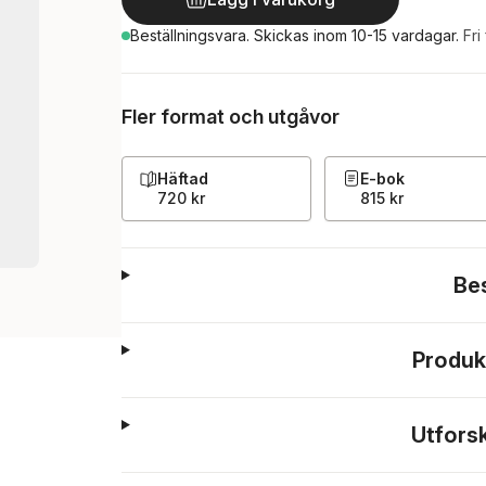
Beställningsvara.
Skickas
inom 10-15 vardagar
.
Fri
Fler format och utgåvor
Häftad
E-bok
720 kr
815 kr
Be
Produk
Utfors