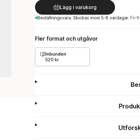
Lägg i varukorg
Beställningsvara.
Skickas
inom 5-8 vardagar
.
Fri f
Fler format och utgåvor
Inbunden
520 kr
Be
Produk
Utfors