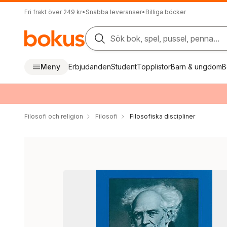
Fri frakt över 249 kr
•
Snabba leveranser
•
Billiga böcker
Sök bok, spel, pussel, penna...
Meny
Erbjudanden
Student
Topplistor
Barn & ungdom
B
Filosofi och religion
Filosofi
Filosofiska discipliner