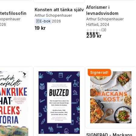
Aforismer i
Konsten att tänka själv
tetsfilosofin
levnadsvisdom
Arthur Schopenhauer
chopenhauer
Arthur Schopenhauer
E-bok
2026
2026
Häftad
, 2024
19 kr
(
3
)
4,3
utav 5 stjärnor. Totalt ant
239 kr
Signerad!
SIGNERAD - Mackans