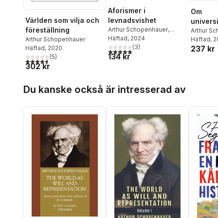
Aforismer i
Om
Världen som vilja och
levnadsvishet
universi
föreställning
Arthur Schopenhauer
,
Arthur S
Gustav Almlöfs Bokförlag
Häftad
, 2024
Arthur Schopenhauer
Häftad
, 
Zoferos
(
3
)
237 kr
Häftad
, 2020
5,0
utav 5 stjärnor. Totalt antal röster:
134 kr
(
5
)
4,6
utav 5 stjärnor. Totalt antal röster:
302 kr
Hoppa över listan
Du kanske också är intresserad av