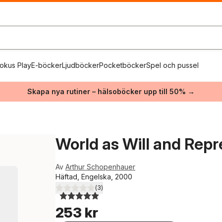
okus Play
E-böcker
Ljudböcker
Pocketböcker
Spel och pussel
Skapa nya rutiner – hälsoböcker upp till 50% →
World as Will and Repre
Av
Arthur Schopenhauer
Häftad, Engelska, 2000
(
3
)
5,0
utav 5 stjärnor. Totalt antal röster:
253 kr