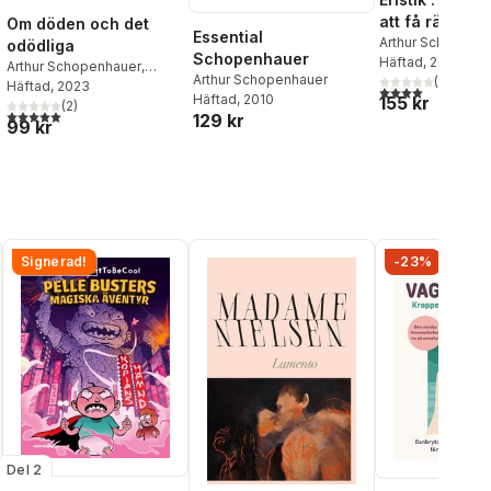
att få rätt
Om döden och det
Essential
Arthur Schopenh
odödliga
Schopenhauer
Häftad
, 2007
Arthur Schopenhauer
,
Arthur Schopenhauer
(
3
)
Gustav Almlöfs Bokförlag
Häftad
, 2023
4,0
utav 5 stjärnor
Häftad
, 2010
155 kr
Zoferos
(
2
)
5,0
utav 5 stjärnor. Totalt antal röster:
al röster:
129 kr
99 kr
Signerad!
-23%
Del 2