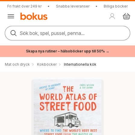
Fri frakt över 249 kr
•
Snabba leveranser
•
Billiga böcker
Sök bok, spel, pussel, penna...
Skapa nya rutiner – hälsoböcker upp till 50% →
Mat och dryck
Kokböcker
Internationella kök