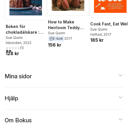
How to Make
Cook Fast, Eat Wel
Boken för
Heirloom Teddy
Sue Quinn
chokladälskare :
Bears
Sue Quinn
Häftad
, 2017
oumbärliga recept
Sue Quinn
E-bok
2017
185 kr
Inbunden
, 2022
156 kr
(
1
)
2,0
utav 5 stjärnor. Totalt antal röster:
128 kr
Mina sidor
Hjälp
Om Bokus