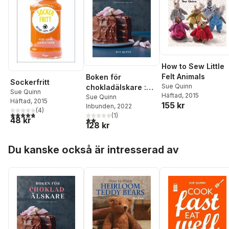
How to Sew Little
Felt Animals
Boken för
Sockerfritt
Sue Quinn
chokladälskare :
Sue Quinn
Häftad
, 2015
oumbärliga recept
Sue Quinn
Häftad
, 2015
155 kr
Inbunden
, 2022
(
4
)
4,8
utav 5 stjärnor. Totalt antal röster:
(
1
)
48 kr
2,0
utav 5 stjärnor. Totalt antal röster:
128 kr
Hoppa över listan
Du kanske också är intresserad av