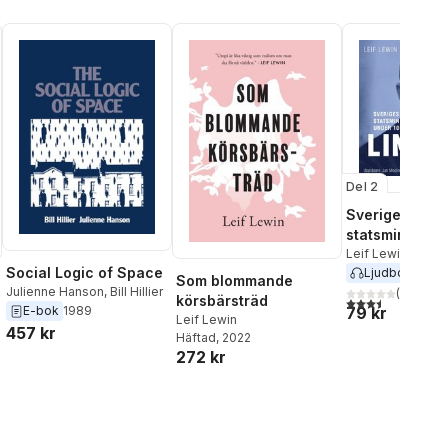
Del 2
Sveriges
statsministrar
100 år : Arvid
Leif Lewin
Social Logic of Space
Ljudbok
2018
Som blommande
Julienne Hanson
,
Bill Hillier
(
2
)
körsbärsträd
3,5
utav 5 stjärnor.
79 kr
E-bok
1989
Leif Lewin
457 kr
Häftad
, 2022
272 kr