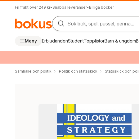
Fri frakt över 249 kr
•
Snabba leveranser
•
Billiga böcker
Sök bok, spel, pussel, penna...
Meny
Erbjudanden
Student
Topplistor
Barn & ungdom
B
Samhälle och politik
Politik och statsskick
Statsskick och pol