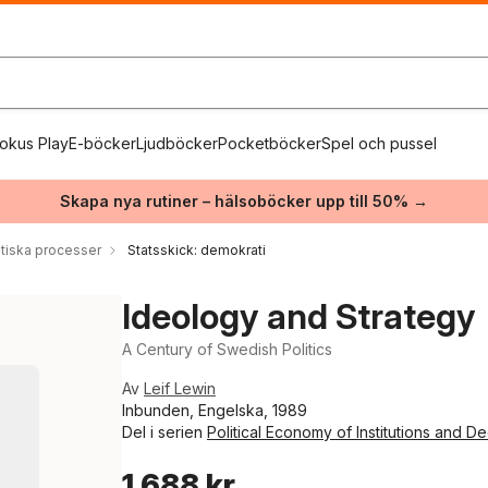
okus Play
E-böcker
Ljudböcker
Pocketböcker
Spel och pussel
Skapa nya rutiner – hälsoböcker upp till 50% →
itiska processer
Statsskick: demokrati
Ideology and Strategy
A Century of Swedish Politics
Av
Leif Lewin
Inbunden, Engelska, 1989
Del i serien
Political Economy of Institutions and De
1 688 kr