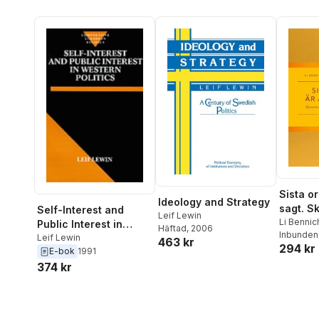
Sista or
Ideology and Strategy
sagt. S
Self-Interest and
Leif Lewin
priset 
Li Benni
Public Interest in
Häftad
, 2006
Lewin
Inbunden
under 3
Western Politics
Leif Lewin
463 kr
294 kr
E-bok
1991
374 kr