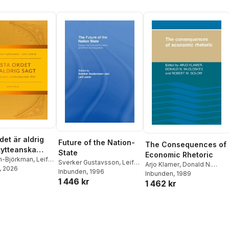
det är aldrig
Future of the Nation-
The Consequences of
kytteanska
State
Economic Rhetoric
i statskunskap
ch-Björkman
,
Leif
Sverker Gustavsson
,
Leif
Arjo Klamer
,
Donald N.
, 2026
0 år
Lewin
Inbunden
, 1996
McCloskey
Inbunden
, 1989
,
Robert M.
1 446 kr
1 462 kr
Solow