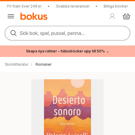
Fri frakt över 249 kr
•
Snabba leveranser
•
Billiga böcker
Sök bok, spel, pussel, penna...
Skapa nya rutiner – hälsoböcker upp till 50% →
Skönlitteratur
Romaner