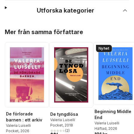
Utforska kategorier
Hoppa över listan
Mer från samma författare
Nyhet
Beginning Middle
De förlorade
De tyngdlösa
End
barnen : ett arkiv
Valeria Luiselli
Valeria Luiselli
Pocket
, 2018
Valeria Luiselli
Häftad
, 2026
(
2
)
Pocket
, 2026
2,5
utav 5 stjärnor. Totalt antal röster: