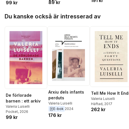
191 kr
89 kr
99 kr
Hoppa över listan
Du kanske också är intresserad av
Arxiu dels infants
Tell Me How It End
De förlorade
perduts
Valeria Luiselli
barnen : ett arkiv
Valeria Luiselli
Häftad
, 2017
Valeria Luiselli
262 kr
E-bok
2024
Pocket
, 2026
176 kr
99 kr