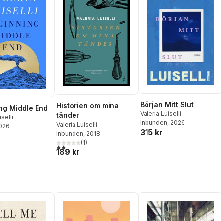
Början Mitt Slut
Historien om mina
ng Middle End
Valeria Luiselli
tänder
iselli
Inbunden
, 2026
Valeria Luiselli
2026
315 kr
Inbunden
, 2018
(
1
)
2,0
utav 5 stjärnor. Totalt antal röster:
189 kr