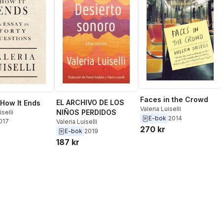
Faces in the Crowd
EL ARCHIVO DE LOS
 How It Ends
Valeria Luiselli
NIÑOS PERDIDOS
iselli
E-bok
2014
2017
Valeria Luiselli
270 kr
E-bok
2019
187 kr