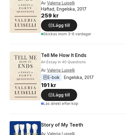
Av
Valeria Luiselli
Häftad, Engelska, 2017
259 kr
Lägg till
Skickas
inom 3-6 vardagar
Tell Me How It Ends
An Essay in 40 Questions
Av
Valeria Luiselli
E-bok
Engelska
, 
2017
191 kr
Lägg till
Läs direkt efter köp
Story of My Teeth
Av
Valeria Luiselli