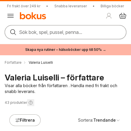
Fri frakt över 249 kr
•
Snabba leveranser
•
Billiga böcker
Sök bok, spel, pussel, penna...
Skapa nya rutiner – hälsoböcker upp till 50% →
Författare
Valeria Luiselli
Valeria Luiselli – författare
Visar alla böcker från författaren . Handla med fri frakt och
snabb leverans.
43
produkter
Filtrera
Sortera:
Trendande