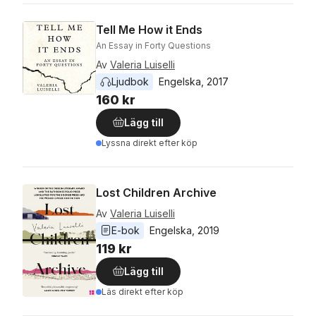
Tell Me How it Ends
An Essay in Forty Questions
Av
Valeria Luiselli
Ljudbok
Engelska
, 
2017
160 kr
Lägg till
Lyssna direkt efter köp
Lost Children Archive
Av
Valeria Luiselli
E-bok
Engelska
, 
2019
119 kr
Lägg till
Läs direkt efter köp