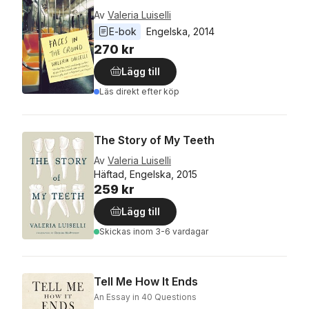
Av
Valeria Luiselli
E-bok
Engelska
, 
2014
270 kr
Lägg till
Läs direkt efter köp
The Story of My Teeth
Av
Valeria Luiselli
Häftad, Engelska, 2015
259 kr
Lägg till
Skickas
inom 3-6 vardagar
Tell Me How It Ends
An Essay in 40 Questions