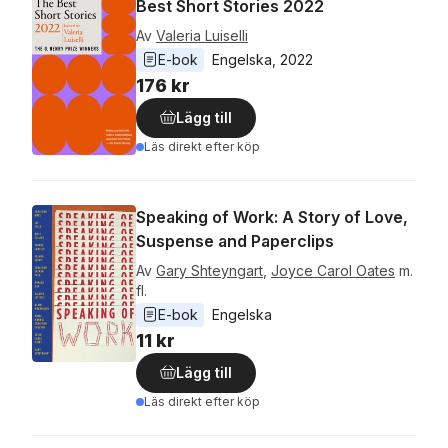
Best Short Stories 2022
Av
Valeria Luiselli
E-bok
Engelska
, 
2022
176 kr
Lägg till
Läs direkt efter köp
Speaking of Work: A Story of Love,
Suspense and Paperclips
Av
Gary Shteyngart
,
Joyce Carol Oates
m.
fl.
E-bok
Engelska
11 kr
Lägg till
Läs direkt efter köp