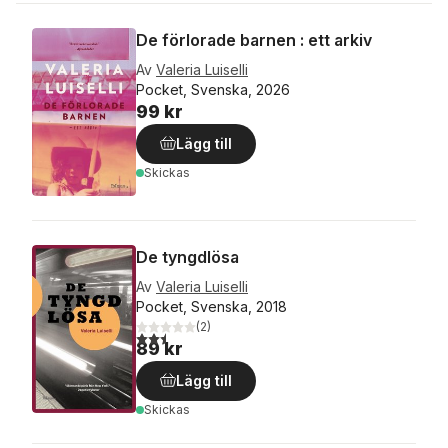
De förlorade barnen : ett arkiv
Av
Valeria Luiselli
Pocket, Svenska, 2026
99 kr
Lägg till
Skickas
De tyngdlösa
Av
Valeria Luiselli
Pocket, Svenska, 2018
(
2
)
2,5
utav 5 stjärnor. Totalt antal röster:
89 kr
Lägg till
Skickas