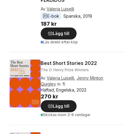
PERDIDOS
Av
Valeria Luiselli
E-bok
Spanska
, 
2019
187 kr
Lägg till
Läs direkt efter köp
Best Short Stories 2022
The O. Henry Prize Winners
Av
Valeria Luiselli
,
Jenny Minton
Quigley
m. fl.
Häftad, Engelska, 2022
270 kr
Lägg till
Skickas
inom 3-6 vardagar