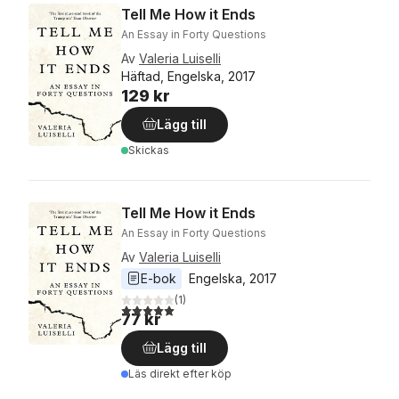
Tell Me How it Ends
An Essay in Forty Questions
Av
Valeria Luiselli
Häftad, Engelska, 2017
129 kr
Lägg till
Skickas
Tell Me How it Ends
An Essay in Forty Questions
Av
Valeria Luiselli
E-bok
Engelska
, 
2017
(
1
)
5,0
utav 5 stjärnor. Totalt antal röster:
77 kr
Lägg till
Läs direkt efter köp