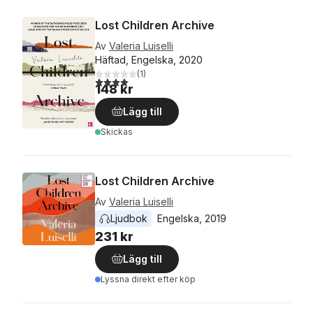
Lost Children Archive
Av
Valeria Luiselli
Häftad, Engelska, 2020
(
1
)
4,0
utav 5 stjärnor. Totalt antal röster:
148 kr
Lägg till
Skickas
Lost Children Archive
Av
Valeria Luiselli
Ljudbok
Engelska
, 
2019
231 kr
Lägg till
Lyssna direkt efter köp