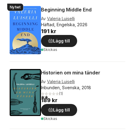
Nyhet
Beginning Middle End
Av
Valeria Luiselli
Häftad, Engelska, 2026
191 kr
Lägg till
Skickas
Historien om mina tänder
Av
Valeria Luiselli
Inbunden, Svenska, 2018
(
1
)
2,0
utav 5 stjärnor. Totalt antal röster:
189 kr
Lägg till
Skickas