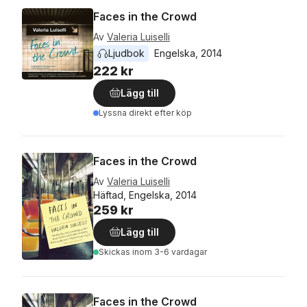
Faces in the Crowd
Av
Valeria Luiselli
Ljudbok
Engelska
, 
2014
222 kr
Lägg till
Lyssna direkt efter köp
Faces in the Crowd
Av
Valeria Luiselli
Häftad, Engelska, 2014
259 kr
Lägg till
Skickas
inom 3-6 vardagar
Faces in the Crowd