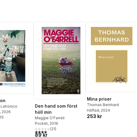
Mina priser
ion
Thomas Bernhard
Den hand som först
 Latronico
Häftad
, 2024
höll min
, 2026
253 kr
11
)
Maggie O'Farrell
stjärnor. Totalt antal röster:
Pocket
, 2016
(
21
)
4,1
utav 5 stjärnor. Totalt antal röster:
89 kr