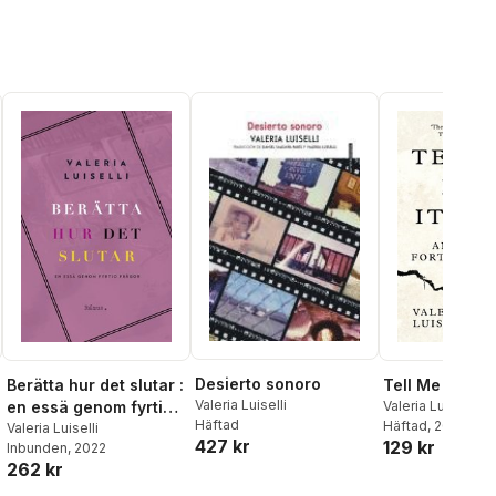
Desierto sonoro
Tell Me How it
Berätta hur det slutar :
Valeria Luiselli
Valeria Luiselli
en essä genom fyrtio
Häftad
Häftad
, 2017
frågor
Valeria Luiselli
427 kr
129 kr
Inbunden
, 2022
262 kr