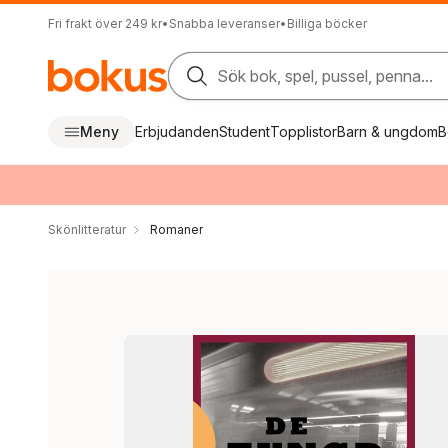
Fri frakt över 249 kr
•
Snabba leveranser
•
Billiga böcker
Sök bok, spel, pussel, penna...
Meny
Erbjudanden
Student
Topplistor
Barn & ungdom
B
Skönlitteratur
Romaner