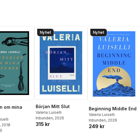
Nyhet
Nyhet
Början Mitt Slut
en om mina
Beginning Middle End
Valeria Luiselli
Valeria Luiselli
Inbunden
, 2026
iselli
Inbunden
, 2026
315 kr
, 2018
249 kr
1
)
stjärnor. Totalt antal röster: