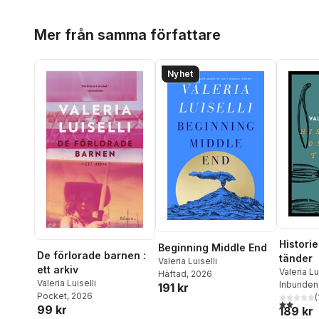
Hoppa över listan
Mer från samma författare
Nyhet
Histori
Beginning Middle End
De förlorade barnen :
tänder
Valeria Luiselli
ett arkiv
Valeria Lu
Häftad
, 2026
Valeria Luiselli
Inbunden
191 kr
Pocket
, 2026
(
2,0
utav 5 
99 kr
189 kr