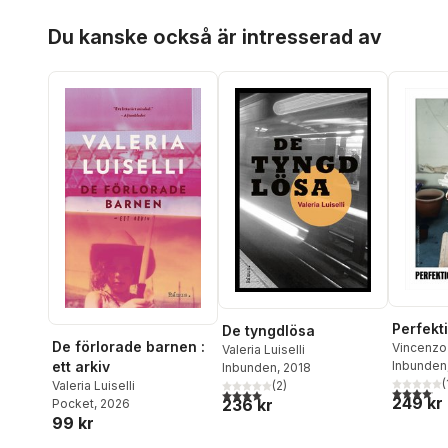
Hoppa över listan
Du kanske också är intresserad av
Perfekt
De tyngdlösa
De förlorade barnen :
Vincenzo
Valeria Luiselli
ett arkiv
Inbunden
Inbunden
, 2018
(
Valeria Luiselli
(
2
)
4,1
utav 5 
4,0
utav 5 stjärnor. Totalt antal röster:
249 kr
236 kr
Pocket
, 2026
99 kr