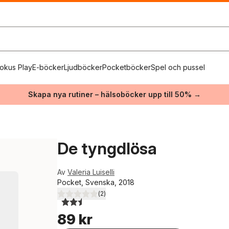
okus Play
E-böcker
Ljudböcker
Pocketböcker
Spel och pussel
Skapa nya rutiner – hälsoböcker upp till 50% →
De tyngdlösa
Av
Valeria Luiselli
Pocket, Svenska, 2018
(
2
)
2,5
utav 5 stjärnor. Totalt antal röster:
89 kr