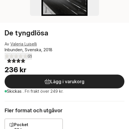
De tyngdlösa
Av
Valeria Luiselli
Inbunden, Svenska, 2018
(
2
)
4,0
utav 5 stjärnor. Totalt antal röster:
236 kr
Lägg i varukorg
Skickas
.
Fri frakt över 249 kr.
Fler format och utgåvor
Pocket