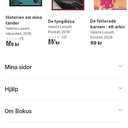
Historien om mina
De förlorade
De tyngdlösa
tänder
barnen : ett arkiv
Valeria Luiselli
Valeria Luiselli
Pocket
, 2018
Valeria Luiselli
Inbunden
, 2018
(
2
)
Pocket
, 2026
(
1
)
2,5
utav 5 stjärnor. Totalt antal röster:
2,0
utav 5 stjärnor. Totalt antal röster:
89 kr
99 kr
189 kr
Mina sidor
Hjälp
Om Bokus