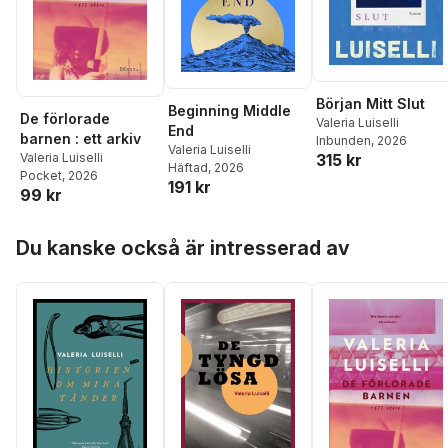
Början Mitt Slut
Beginning Middle
De förlorade
Valeria Luiselli
End
barnen : ett arkiv
Inbunden
, 2026
Valeria Luiselli
Valeria Luiselli
315 kr
Häftad
, 2026
Pocket
, 2026
191 kr
99 kr
Hoppa över listan
Du kanske också är intresserad av