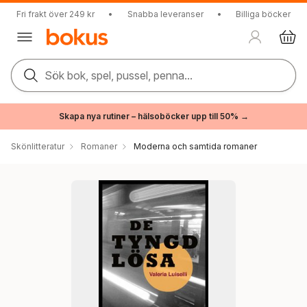
Fri frakt över 249 kr
•
Snabba leveranser
•
Billiga böcker
Sök bok, spel, pussel, penna...
Skapa nya rutiner – hälsoböcker upp till 50% →
Skönlitteratur
Romaner
Moderna och samtida romaner