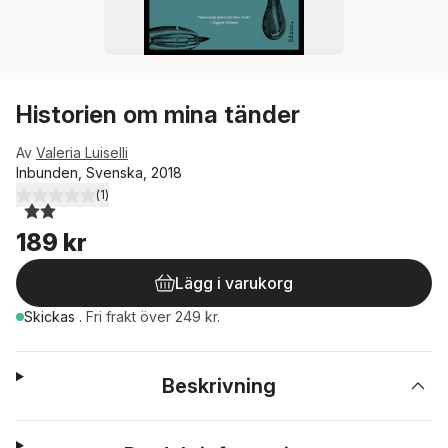
Historien om mina tänder
Av
Valeria Luiselli
Inbunden, Svenska, 2018
(
1
)
2,0
utav 5 stjärnor. Totalt antal röster:
189 kr
Lägg i varukorg
Skickas
.
Fri frakt över 249 kr.
Beskrivning