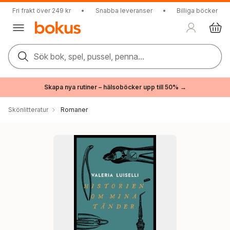
Fri frakt över 249 kr
•
Snabba leveranser
•
Billiga böcker
Sök bok, spel, pussel, penna...
Skapa nya rutiner – hälsoböcker upp till 50% →
Skönlitteratur
Romaner