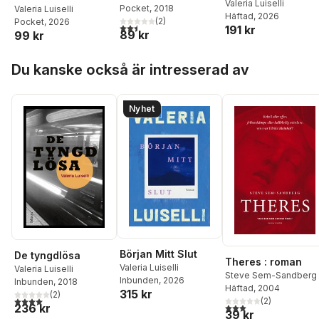
Valeria Luiselli
Pocket
, 2018
Valeria Luiselli
Häftad
, 2026
(
2
)
Pocket
, 2026
2,5
utav 5 stjärnor. Totalt antal röster:
191 kr
89 kr
99 kr
Hoppa över listan
Du kanske också är intresserad av
Nyhet
Början Mitt Slut
De tyngdlösa
Theres : roman
Valeria Luiselli
Valeria Luiselli
Steve Sem-Sandberg
Inbunden
, 2026
Inbunden
, 2018
Häftad
, 2004
315 kr
(
2
)
4,0
utav 5 stjärnor. Totalt antal röster:
(
2
)
3,0
utav 5 stjärnor. Tota
236 kr
39 kr