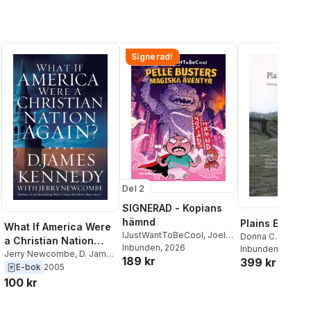
Signerad!
Del 2
SIGNERAD - Kopians
hämnd
Plains Earthl
What If America Were
IJustWantToBeCool
,
Joel
Donna C. Roper
,
a Christian Nation
Adolphson
Inbunden
, 2026
,
Emil Ejdemo
P. Pauls
Inbunden
, 2005
Again?
Jerry Newcombe
,
D. James
189 kr
Beer
,
Victor Beer
399 kr
Kennedy
E-bok
2005
100 kr