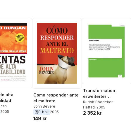
Transformation
de alta
Cómo responder ante
erweiterter
ilidad
el maltrato
Zustandsmaschinen
Rudolf Böddeker
ncan
John Bevere
Häftad
, 2005
aus UML-Statecharts
2005
E-bok
2005
2 352 kr
unter Verwendung von
149 kr
XMI