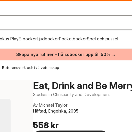
okus Play
E-böcker
Ljudböcker
Pocketböcker
Spel och pussel
Skapa nya rutiner – hälsoböcker upp till 50% →
Referensverk och tvärvetenskap
Eat, Drink and Be Merr
Studies in Christianity and Development
Av
Michael Taylor
Häftad, Engelska, 2005
558 kr