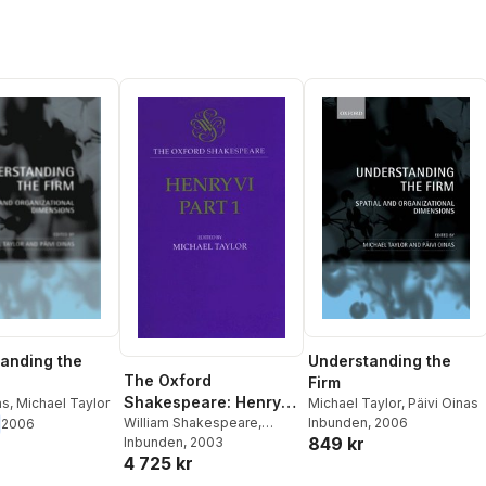
anding the
Understanding the
The Oxford
Firm
Shakespeare: Henry
as
,
Michael Taylor
Michael Taylor
,
Päivi Oinas
Inbunden
, 2006
VI, Part One
William Shakespeare
,
2006
849 kr
Michael Taylor
Inbunden
, 2003
4 725 kr