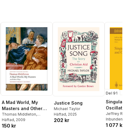
Del 91
Singularities 
A Mad World, My
Justice Song
Oscillations
Masters and Other
Michael Taylor
Jeffrey Rauch
,
M
Plays
Thomas Middleton
,
Häftad
, 2025
Taylor
Inbunden
, 1997
202 kr
Michael Taylor
Häftad
, 2009
1 077 kr
150 kr