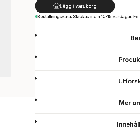
Lägg i varukorg
Beställningsvara.
Skickas
inom 10-15 vardagar
.
Fri
Be
Produk
Utfors
Mer om
Innehål