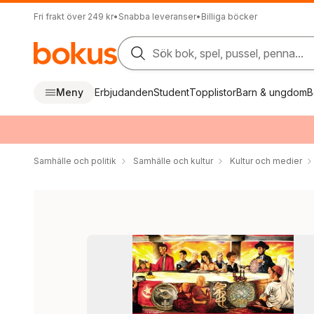
Fri frakt över 249 kr
•
Snabba leveranser
•
Billiga böcker
Sök bok, spel, pussel, penna...
Meny
Erbjudanden
Student
Topplistor
Barn & ungdom
B
Samhälle och politik
Samhälle och kultur
Kultur och medier