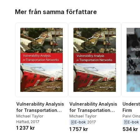
Hoppa över listan
Mer från samma författare
Vulnerability Analysis
Underst
Vulnerability Analysis
for Transportation
Firm
for Transportation
Networks
Michael Taylor
Paivi Oin
Networks
Michael Taylor
Häftad
, 2017
E-bok
E-bok
2017
1 237 kr
534 kr
1 757 kr