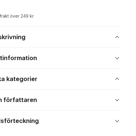
 frakt över 249 kr.
skrivning
tinformation
ka kategorier
 författaren
lsförteckning