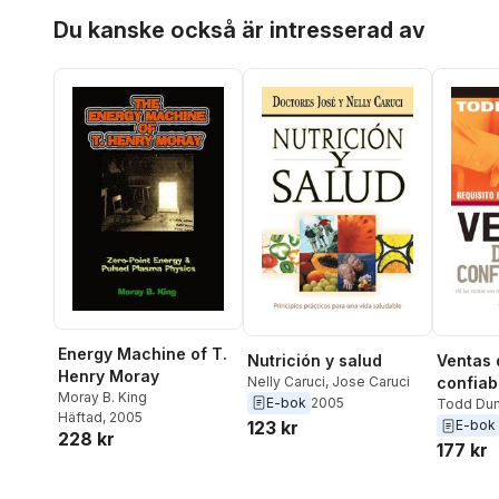
Hoppa över listan
Du kanske också är intresserad av
Energy Machine of T.
Nutrición y salud
Ventas 
Henry Moray
Nelly Caruci
,
Jose Caruci
confiab
Moray B. King
E-bok
2005
Todd Du
Häftad
, 2005
123 kr
E-bok
228 kr
177 kr