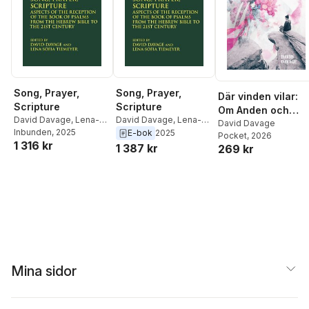
Song, Prayer,
Song, Prayer,
Där vinden vilar:
Scripture
Scripture
Om Anden och
David Davage
,
Lena-
David Davage
,
Lena-
skapelsen
David Davage
Sofia Tiemeyer
Inbunden
, 2025
Sofia Tiemeyer
E-bok
2025
Pocket
, 2026
1 316 kr
1 387 kr
269 kr
Mina sidor