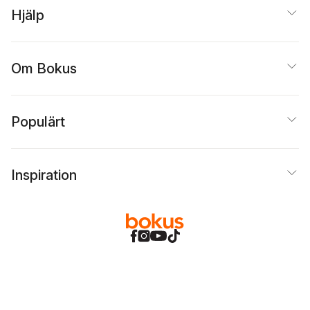
Hjälp
Om Bokus
Populärt
Inspiration
Bokus
@
Cookies
Anpassa cookies
Integritetspolicy
Köpvillkor