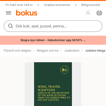
Fri frakt över 249 kr
•
Snabba leveranser
•
Billiga böcker
Sök bok, spel, pussel, penna...
Skapa nya rutiner – hälsoböcker upp till 50% →
Filosofi och religion
Religion och tro
Judendom
Judiska heliga 