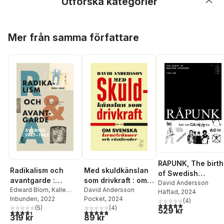
Utforska kategorier
Hoppa över listan
Mer från samma författare
RAPUNK, The birth
Med skuldkänslan
Radikalism och
of Swedish
som drivkraft : om
avantgarde :
hardcore, 1981-8
David Andersson
svenska
David Andersson
Sverige 1947-1967
Edward Blom
,
Kalle
Häftad
, 2024
Pocket
, 2024
Lind
Inbunden
,
Svante Nordin
, 2022
,
Israelvänner och
(
4
)
5,0
utav 5 stjärnor. Tota
(
4
)
Yvonne Hirdman
(
5
)
,
529 kr
västfiender
4,8
utav 5 stjärnor. Totalt antal röster:
4,4
utav 5 stjärnor. Totalt antal röster:
89 kr
319 kr
Torbjörn Elensky
,