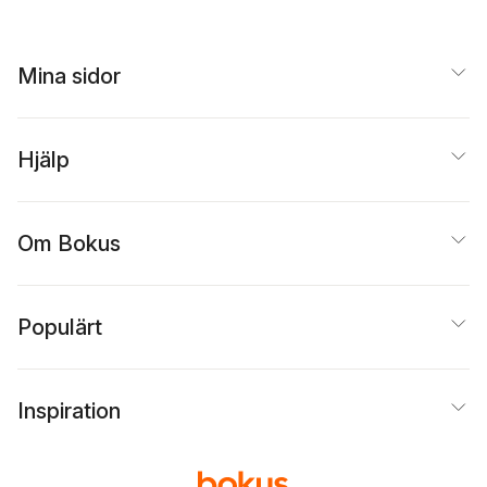
Thurfjell
,
Thomas
Millroth
,
Johan Redin
,
Bengt G. Nilsson
,
Mina sidor
Tobias Hûbinette
,
David Andersson
,
Oscar Swartz
,
Jepser
Roine
,
Cilla Robach
,
Hjälp
Håkan Lindgren
,
Bo
Wennström
,
Petra
Werner
,
Gunilla Kinn
Blom
,
Anna-Lena
Lodenius
,
Karin
Om Bokus
Helander
,
Jan
Lumholdt
,
Åsa Nilsonne
Populärt
Inspiration