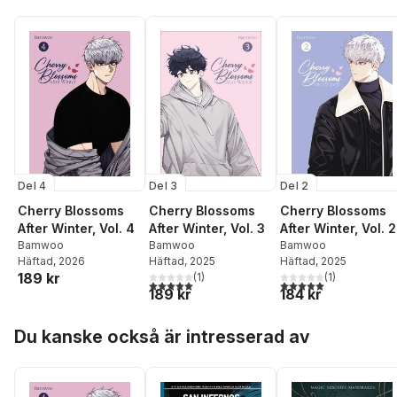
Del 3
Del 4
Del 2
Cherry Blossoms
Cherry Blossoms
Cherry Blossoms
After Winter, Vol. 3
After Winter, Vol. 4
After Winter, Vol. 2
Bamwoo
Bamwoo
Bamwoo
Häftad
, 2025
Häftad
, 2026
Häftad
, 2025
189 kr
(
1
)
(
1
)
5,0
utav 5 stjärnor. Totalt antal röster:
5,0
utav 5 stjärnor. Tota
189 kr
184 kr
Hoppa över listan
Du kanske också är intresserad av