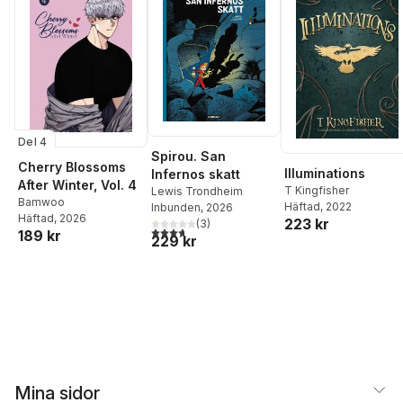
Del 4
Spirou. San
Cherry Blossoms
Illuminations
Infernos skatt
After Winter, Vol. 4
T Kingfisher
Lewis Trondheim
Bamwoo
Häftad
, 2022
Inbunden
, 2026
Häftad
, 2026
223 kr
(
3
)
3,7
utav 5 stjärnor. Totalt antal röster:
189 kr
229 kr
Mina sidor