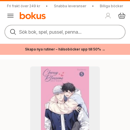
Fri frakt över 249 kr
•
Snabba leveranser
•
Billiga böcker
Sök bok, spel, pussel, penna...
Skapa nya rutiner – hälsoböcker upp till 50% →