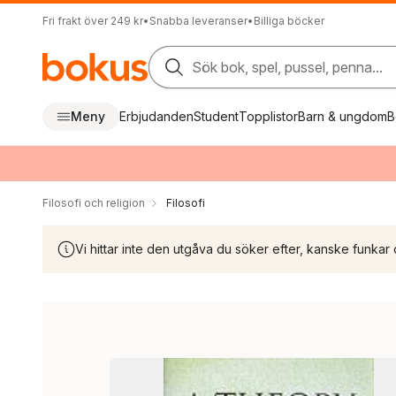
Fri frakt över 249 kr
•
Snabba leveranser
•
Billiga böcker
Sök bok, spel, pussel, penna...
Meny
Erbjudanden
Student
Topplistor
Barn & ungdom
B
Filosofi och religion
Filosofi
Vi hittar inte den utgåva du söker efter, kanske funkar 