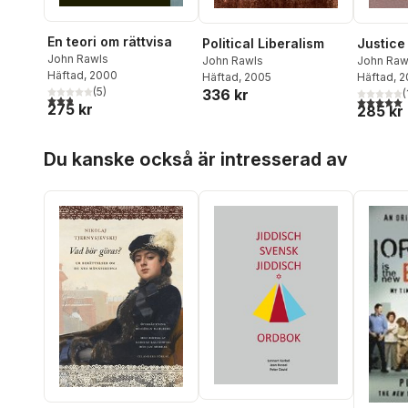
En teori om rättvisa
Justice
Political Liberalism
John Rawls
John Raw
John Rawls
Häftad
, 2000
Häftad
, 
Häftad
, 2005
(
5
)
336 kr
(
2,8
utav 5 stjärnor. Totalt antal röster:
5,0
utav 5 
275 kr
285 kr
Hoppa över listan
Du kanske också är intresserad av