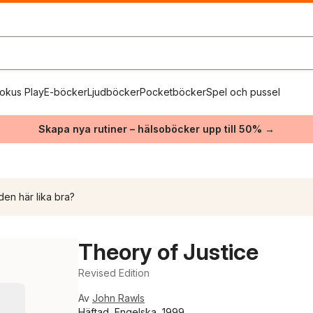
okus Play
E-böcker
Ljudböcker
Pocketböcker
Spel och pussel
Skapa nya rutiner – hälsoböcker upp till 50% →
den här lika bra?
Theory of Justice
Revised Edition
Av
John Rawls
Häftad, Engelska, 1999