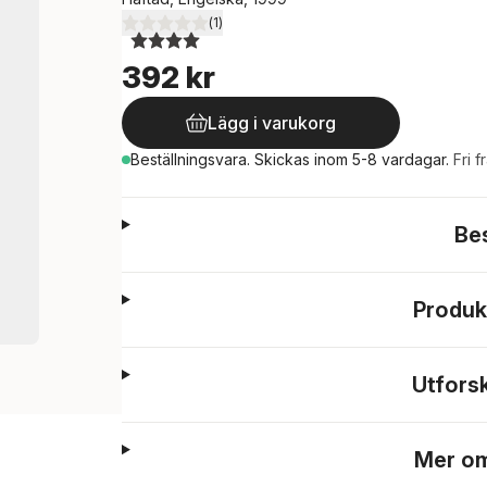
(
1
)
4,0
utav 5 stjärnor. Totalt antal röster:
392 kr
Lägg i varukorg
Beställningsvara.
Skickas
inom 5-8 vardagar
.
Fri f
Be
Produk
Utfors
Mer om