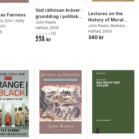
Vad rättvisan kräver :
Lectures on the
 as Fairness
grunddrag i politisk
History of Moral
ls
,
Erin I. Kelly
liberalism
John Rawls
Philosophy
John Rawls
,
Barbara
2001
Häftad
, 2005
Herman
Häftad
, 2000
1
)
(
3
)
stjärnor. Totalt antal röster:
2,7
utav 5 stjärnor. Totalt antal röster:
340 kr
238 kr