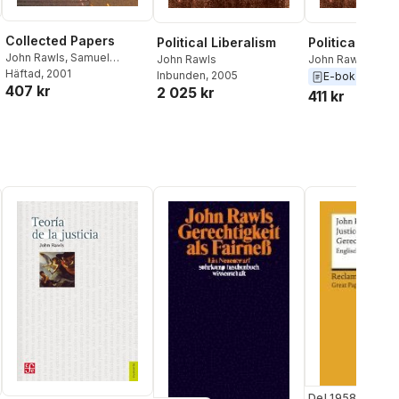
Collected Papers
Political Liberalism
Political Liber
John Rawls
,
Samuel
John Rawls
John Rawls
Freeman
Häftad
, 2001
Inbunden
, 2005
E-bok
2005
407 kr
2 025 kr
411 kr
Del 19586