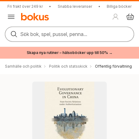
Fri frakt över 249 kr
•
Snabba leveranser
•
Billiga böcker
Sök bok, spel, pussel, penna...
Skapa nya rutiner – hälsoböcker upp till 50% →
Samhälle och politik
Politik och statsskick
Offentlig förvaltning