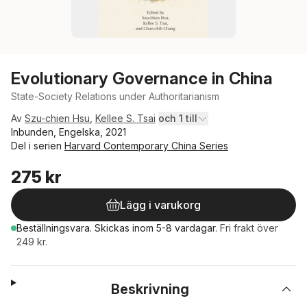
Evolutionary Governance in China
State-Society Relations under Authoritarianism
Av
Szu-chien Hsu
,
Kellee S. Tsai
och 1 till
Inbunden, Engelska, 2021
Del i serien
Harvard Contemporary China Series
275 kr
Lägg i varukorg
Beställningsvara.
Skickas
inom 5-8 vardagar
.
Fri frakt över
249 kr.
Beskrivning