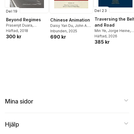
Del 23
Del 19
Traversing the Bel
Beyond Regimes
Chinese Animation
and Road
Prasenjit Duara
,
Daisy Yan Du
,
John A.
Min Ye
,
Jorge Heine
,
Elizabeth J. Perry
Häftad
, 2018
Crespi
Inbunden
,
Yiman Wang
, 2025
300 kr
Grant Rhode
Häftad
, 2026
,
Andrew
690 kr
385 kr
Roger Wilson
Mina sidor
Hjälp