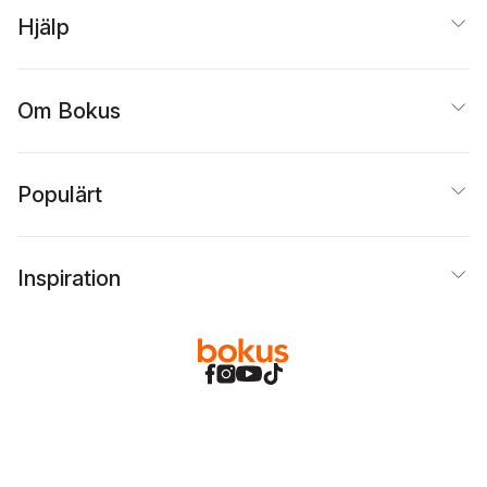
Hjälp
Om Bokus
Populärt
Inspiration
Bokus
@
Cookies
Anpassa cookies
Integritetspolicy
Köpvillkor