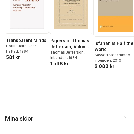
Transparent Minds
Papers of Thomas
Isfahan Is Half the
Dorrit Claire Cohn
Jefferson, Volume
World
Häftad
, 1984
21
Thomas Jefferson
,
Sayyed Mohammed Al
581 kr
Julian P. Boyd
Inbunden
, 1984
Jamalzadeh
Inbunden
, 2016
,
W. Hesto
1 568 kr
2 088 kr
Mina sidor