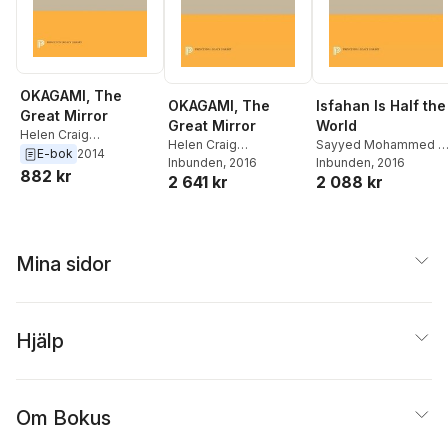
OKAGAMI, The
OKAGAMI, The
Isfahan Is Half the
Great Mirror
Great Mirror
World
Helen Craig
Helen Craig
Sayyed Mohammed Al
McCullough
E-bok
2014
McCullough
Inbunden
, 2016
Jamalzadeh
Inbunden
, 2016
,
W. Hesto
882 kr
2 641 kr
2 088 kr
Mina sidor
Hjälp
Om Bokus