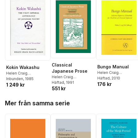
Classical
Bungo Manual
Kokin Wakashu
Japanese Prose
Helen Craig
Helen Craig
Helen Craig
McCullough
Häftad
, 2010
McCullough
Inbunden
, 1985
McCullough
Häftad
, 1991
176 kr
1 249 kr
551 kr
Hoppa över listan
Mer från samma serie