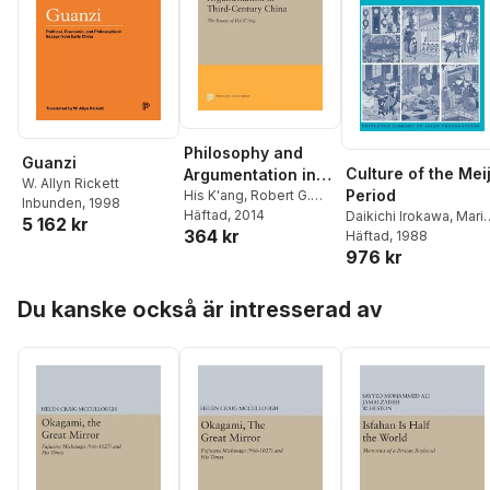
Philosophy and
Guanzi
Culture of the Meij
Argumentation in
W. Allyn Rickett
Period
Third-Century
His K'ang
,
Robert G.
Inbunden
, 1998
Henricks
Häftad
, 2014
Daikichi Irokawa
,
Mari
China
5 162 kr
364 kr
B. Jansen
Häftad
, 1988
976 kr
Hoppa över listan
Du kanske också är intresserad av