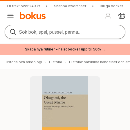
Fri frakt över 249 kr
•
Snabba leveranser
•
Billiga böcker
Sök bok, spel, pussel, penna...
Skapa nya rutiner – hälsoböcker upp till 50% →
Historia och arkeologi
Historia
Historia: särskilda händelser och ä