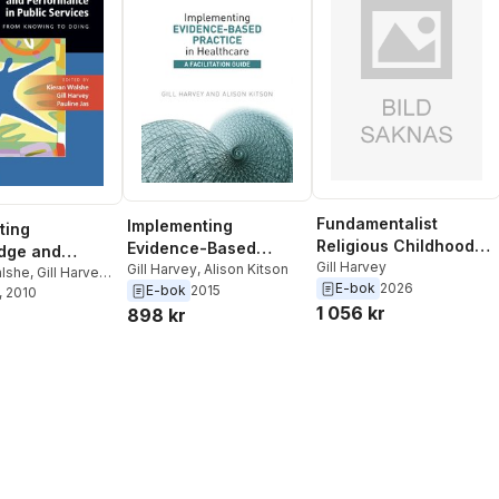
Fundamentalist
Implementing
ting
Religious Childhoods
Evidence-Based
dge and
and Adult Mental
Gill Harvey
Practice in Healthcare
Gill Harvey
,
Alison Kitson
ance in Public
alshe
,
Gill Harvey
,
E-bok
2026
Health and Wellbeing
E-bok
2015
as
, 2010
s
1 056 kr
898 kr