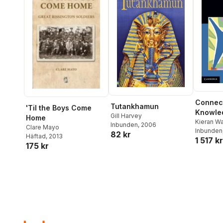
Connec
Tutankhamun
'Til the Boys Come
Knowle
Gill Harvey
Home
Perform
Kieran W
Inbunden
, 2006
Clare Mayo
Pauline J
Inbunden
Service
82 kr
Häftad
, 2013
1 517 kr
175 kr