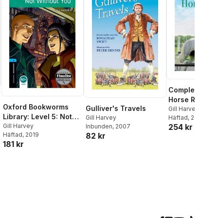
Complete Boo
Horse Riding
Oxford Bookworms
Gulliver's Travels
Gill Harvey
,
Rosie
Library: Level 5: Not
Gill Harvey
Häftad
, 2026
Without You
Gill Harvey
254 kr
Inbunden
, 2007
Häftad
, 2019
82 kr
181 kr