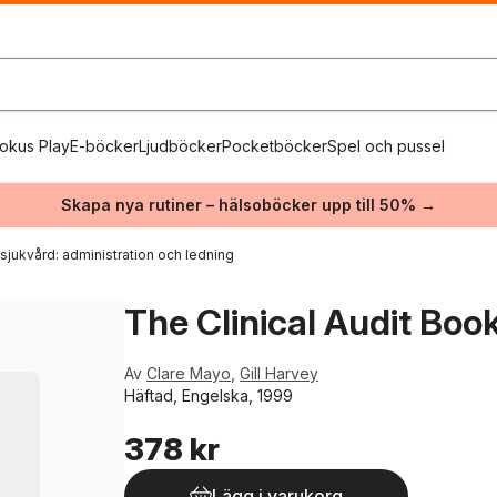
okus Play
E-böcker
Ljudböcker
Pocketböcker
Spel och pussel
Skapa nya rutiner – hälsoböcker upp till 50% →
sjukvård: administration och ledning
The Clinical Audit Boo
Av
Clare Mayo
,
Gill Harvey
Häftad, Engelska, 1999
378 kr
Lägg i varukorg