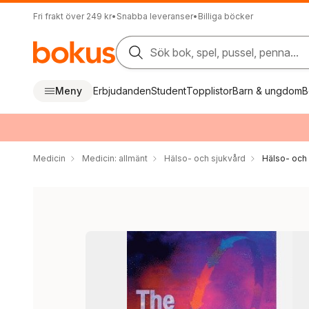
Fri frakt över 249 kr
•
Snabba leveranser
•
Billiga böcker
Sök bok, spel, pussel, penna...
Meny
Erbjudanden
Student
Topplistor
Barn & ungdom
B
Medicin
Medicin: allmänt
Hälso- och sjukvård
Hälso- och 