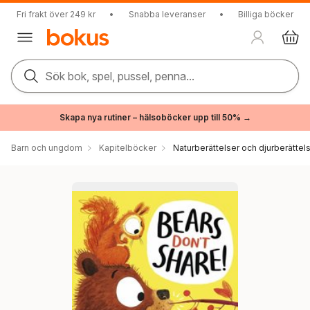
Fri frakt över 249 kr
•
Snabba leveranser
•
Billiga böcker
Sök bok, spel, pussel, penna...
Skapa nya rutiner – hälsoböcker upp till 50% →
Barn och ungdom
Kapitelböcker
Naturberättelser och djurberättel