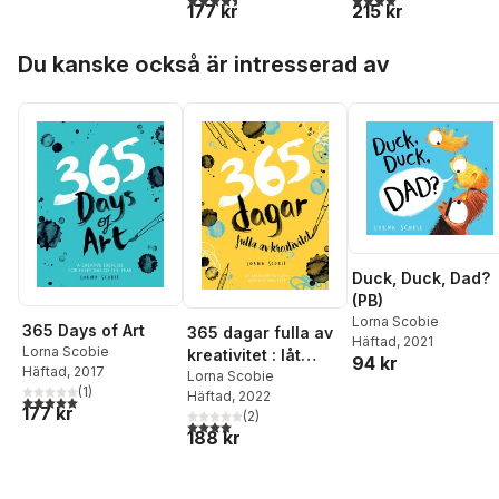
215 kr
177 kr
Hoppa över listan
Du kanske också är intresserad av
Duck, Duck, Dad?
(PB)
Lorna Scobie
365 Days of Art
365 dagar fulla av
Häftad
, 2021
Lorna Scobie
kreativitet : låt
94 kr
Häftad
, 2017
kreativiteten flöda
Lorna Scobie
(
1
)
Häftad
, 2022
varje dag hela året
5,0
utav 5 stjärnor. Totalt antal röster:
177 kr
(
2
)
4,0
utav 5 stjärnor. Totalt antal röster:
188 kr