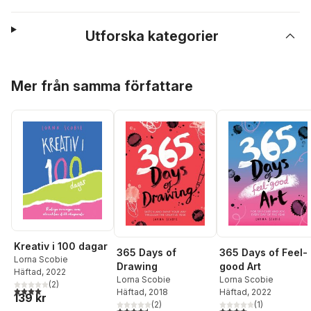
Utforska kategorier
Hoppa över listan
Mer från samma författare
Kreativ i 100 dagar
365 Days of Feel-
365 Days of
Lorna Scobie
good Art
Drawing
Häftad
, 2022
Lorna Scobie
Lorna Scobie
(
2
)
4,0
utav 5 stjärnor. Totalt antal röster:
Häftad
, 2022
Häftad
, 2018
139 kr
(
1
)
(
2
)
4,0
utav 5 stjärnor. Tota
4,5
utav 5 stjärnor. Totalt antal röster: