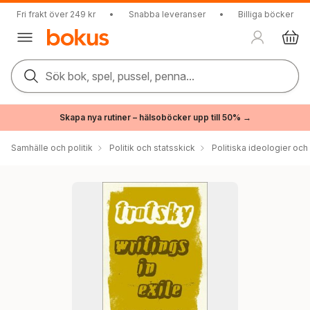
Fri frakt över 249 kr
•
Snabba leveranser
•
Billiga böcker
Sök bok, spel, pussel, penna...
Skapa nya rutiner – hälsoböcker upp till 50% →
Samhälle och politik
Politik och statsskick
Politiska ideologier och