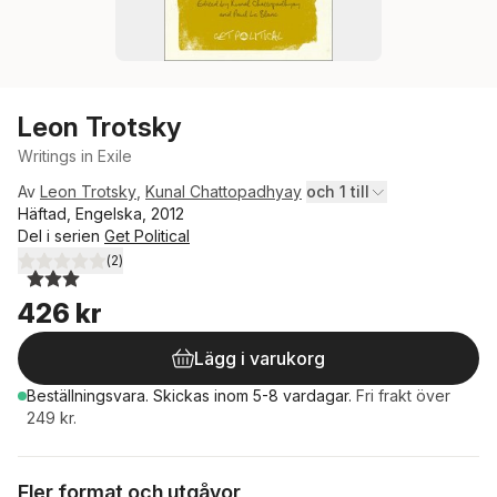
Leon Trotsky
Writings in Exile
Av
Leon Trotsky
,
Kunal Chattopadhyay
och 1 till
Häftad, Engelska, 2012
Del i serien
Get Political
(
2
)
3,0
utav 5 stjärnor. Totalt antal röster:
426 kr
Lägg i varukorg
Beställningsvara.
Skickas
inom 5-8 vardagar
.
Fri frakt över
249 kr.
Fler format och utgåvor