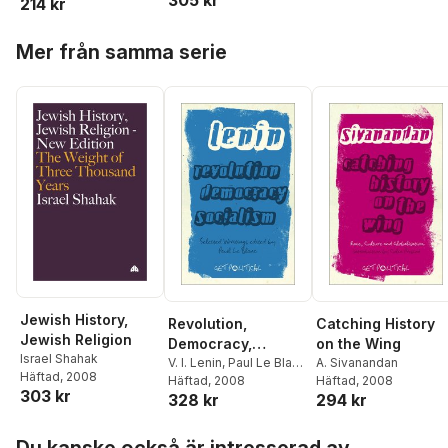
305 kr
214 kr
Hoppa över listan
Mer från samma serie
Jewish History,
Revolution,
Catching History
Jewish Religion
Democracy,
on the Wing
Israel Shahak
Socialism
V. I. Lenin
,
Paul Le Blanc
A. Sivanandan
Häftad
, 2008
incorrect
Häftad
, 2008
Häftad
, 2008
303 kr
328 kr
294 kr
Hoppa över listan
Du kanske också är intresserad av