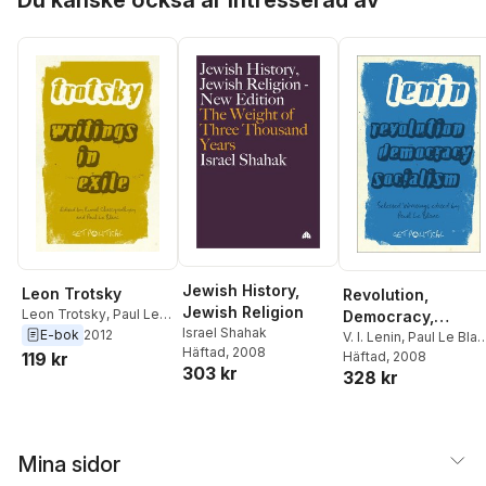
Jewish History,
Leon Trotsky
Revolution,
Jewish Religion
Leon Trotsky
,
Paul Le
Democracy,
Israel Shahak
Blanc
,
Kunal
E-bok
2012
Socialism
V. I. Lenin
,
Paul Le Blan
Häftad
, 2008
Chattopadhyay
incorrect
Häftad
, 2008
119 kr
303 kr
328 kr
Mina sidor