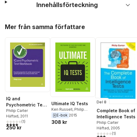
Innehållsförteckning
Hoppa över listan
Mer från samma författare
IQ and
Del 8
Ultimate IQ Tests
Psychometric Test
Ken Russell
,
Philip
Complete Book of
Workbook
Philip Carter
Carter
E-bok
2015
Häftad
, 2011
Intelligence Tests
308 kr
(
1
)
Philip Carter
4,0
utav 5 stjärnor. Totalt antal röster:
250 kr
Häftad
, 2005
(
1
)
3,0
utav 5 stjärnor. Tota