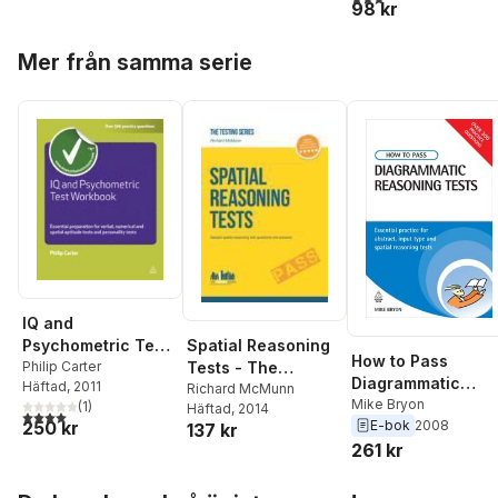
98 kr
Hoppa över listan
Mer från samma serie
IQ and
Spatial Reasoning
Psychometric Test
How to Pass
Tests - The
Workbook
Philip Carter
Diagrammatic
Häftad
, 2011
Ultimate Guide to
Richard McMunn
Reasoning Tests
Mike Bryon
(
1
)
Häftad
, 2014
Passing Spatial
4,0
utav 5 stjärnor. Totalt antal röster:
E-bok
2008
250 kr
137 kr
Reasoning Tests
261 kr
Hoppa över listan