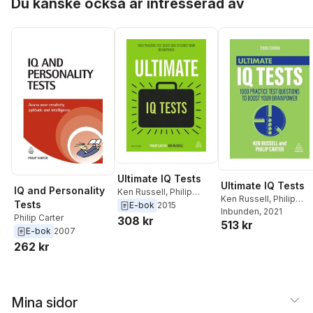
Du kanske också är intresserad av
Ultimate IQ Tests
Ultimate IQ Tests
IQ and Personality
Ken Russell
,
Philip
Ken Russell
,
Philip
Tests
Carter
E-bok
2015
Carter
Inbunden
, 2021
Philip Carter
308 kr
513 kr
E-bok
2007
262 kr
Mina sidor