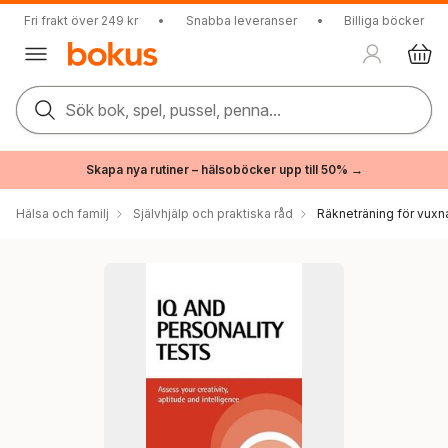
Fri frakt över 249 kr
•
Snabba leveranser
•
Billiga böcker
Sök bok, spel, pussel, penna...
Skapa nya rutiner – hälsoböcker upp till 50% →
Hälsa och familj
Självhjälp och praktiska råd
Räkneträning för vuxn